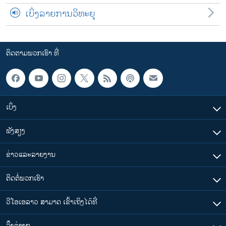
ເບິ່ງລາຍການວິທະຍຸ
ຕິດຕາມພວກເຮົາ ທີ່
ເບິ່ງ
ຟັງສຽງ
ຂ່າວແລະລາຍງານ
ຕິດຕໍ່ພວກເຮົາ
ວີໂອເອລາວ ສາມາດ ເຂົ້າເຖິງໄດ້ທີ່
​ລິ້ງ​ຕ່າງໆ