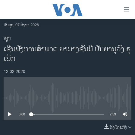
ລິ້ງ
ສຳຫລັບ
ເຂົ້າ
ວັນສຸກ, 07 ສິງຫາ 2026
ຫາ
ໂຮມເພຈ
ສຽງ
ຂ້າມ
ລາວ
ເຊີນ​ຟັງ​ການ​ສຳ​ພາດ ຍາ​ນາງ​ຊັນ​ນີ ປັນ​ຍາ​ນຸ​ວົງ ຣູ​
ຂ້າມ
ອາເມຣິກາ
ຂ້າມ
ເບັກ
ໄປ
ການເລືອກຕັ້ງ ປະທານາທີບໍດີ ສະຫະລັດ 2024
ຫາ
12,02,2020
ຂ່າວ​ຈີນ
ຊອກ
ຄົ້ນ
ໂລກ
ເອເຊຍ
No media source currently available
ອິດສະຫຼະພາບດ້ານການຂ່າວ
0:00
2:59
ຊີວິດຊາວລາວ
ລິງໂດຍກົງ
ຊຸມຊົນຊາວລາວ