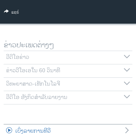
ວິທະຍາສາດ-ເທັກໂນໂລຈີ
ແຊຣ໌
ທຸລະກິດ
ພາສາອັງກິດ
ວີດີໂອ
ຂ່າວປະເພດຕ່າງໆ
ສຽງ
ວີດີໂອຂ່າວ
ລາຍການກະຈາຍສຽງ
ຕິດຕາມພວກເຮົາ ທີ່
ຂ່າວວີໂອເອໃນ 60 ວິນາທີ
ລາຍງານ
ວິທະຍາສາດ-ເທັກໂນໂລຈີ
ພາສາຕ່າງໆ
ວີດີໂອ ອັງກິດສຳລັບລາຍງານ
ເບິ່ງລາຍການທີວີ