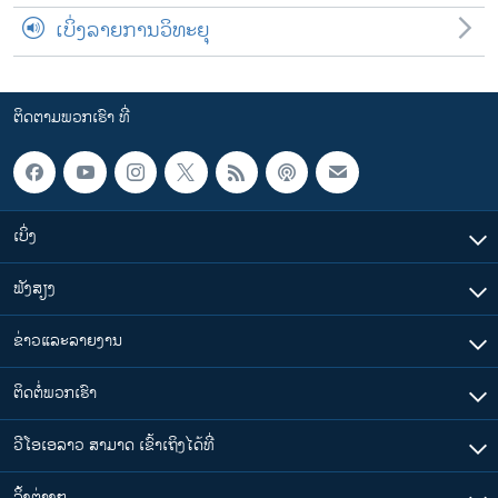
ເບິ່ງລາຍການວິທະຍຸ
ຕິດຕາມພວກເຮົາ ທີ່
ເບິ່ງ
ຟັງສຽງ
ຂ່າວແລະລາຍງານ
ຕິດຕໍ່ພວກເຮົາ
ວີໂອເອລາວ ສາມາດ ເຂົ້າເຖິງໄດ້ທີ່
​ລິ້ງ​ຕ່າງໆ