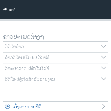
ວິທະຍາສາດ-ເທັກໂນໂລຈີ
ແຊຣ໌
ທຸລະກິດ
ພາສາອັງກິດ
ວີດີໂອ
ຂ່າວປະເພດຕ່າງໆ
ສຽງ
ວີດີໂອຂ່າວ
ລາຍການກະຈາຍສຽງ
ຕິດຕາມພວກເຮົາ ທີ່
ຂ່າວວີໂອເອໃນ 60 ວິນາທີ
ລາຍງານ
ວິທະຍາສາດ-ເທັກໂນໂລຈີ
ພາສາຕ່າງໆ
ວີດີໂອ ອັງກິດສຳລັບລາຍງານ
ເບິ່ງລາຍການທີວີ