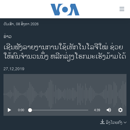
ລິ້ງ
ສຳຫລັບ
ເຂົ້າ
ວັນເສົາ, 08 ສິງຫາ 2026
ຫາ
ໂຮມເພຈ
ຂ່າວ
ຂ້າມ
ລາວ
ເຊີນ​ຟັງລາຍ​ງານການ​​ໃຊ້​ເທັກ​ໂນ​ໂລ​ຈີ​ໃໝ່ ຊ່ວຍ
ຂ້າມ
ອາເມຣິກາ
ຂ້າມ
ໃຫ້​ຄົນຈຳ​ນວນ​ນຶ່ງ ​ຫລີກ​ລ່ຽງ​ໂຣກ​ມະ​ເຮັງ​ມ້າມ​ໄດ້
ໄປ
ການເລືອກຕັ້ງ ປະທານາທີບໍດີ ສະຫະລັດ 2024
ຫາ
27,12,2019
ຂ່າວ​ຈີນ
ຊອກ
ຄົ້ນ
ໂລກ
ເອເຊຍ
No media source currently available
ອິດສະຫຼະພາບດ້ານການຂ່າວ
0:00
4:39
ຊີວິດຊາວລາວ
ລິງໂດຍກົງ
ຊຸມຊົນຊາວລາວ