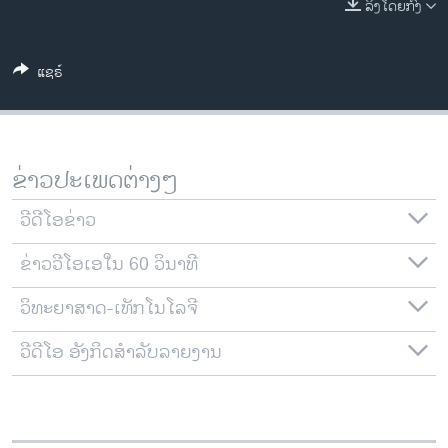
ລິງໂດຍກົງ
ວິທະຍາສາດ-ເທັກໂນໂລຈີ
ທຸລະກິດ
ແຊຣ໌
ພາສາອັງກິດ
ວີດີໂອ
ສຽງ
ຂ່າວປະເພດຕ່າງໆ
ລາຍການກະຈາຍສຽງ
ຕິດຕາມພວກເຮົາ ທີ່
ວີດີໂອຂ່າວ
ລາຍງານ
ຂ່າວວີໂອເອໃນ 60 ວິນາທີ
ວິທະຍາສາດ-ເທັກໂນໂລຈີ
ພາສາຕ່າງໆ
ວີດີໂອ ອັງກິດສຳລັບລາຍງານ