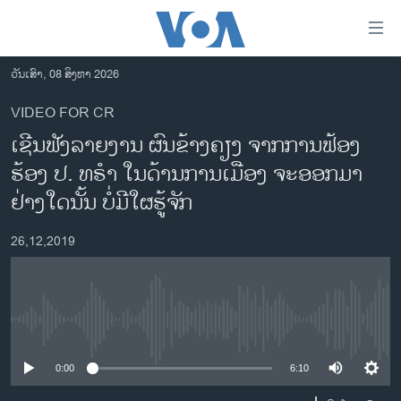
ລິ້ງ
ສຳຫລັບ
ເຂົ້າ
ວັນເສົາ, 08 ສິງຫາ 2026
ຫາ
ໂຮມເພຈ
VIDEO FOR CR
ຂ້າມ
ລາວ
ເຊີນ​ຟັງ​ລາຍ​ງານ ​ຜົນ​ຂ້າງ​ຄຽງ ຈາກ​ການ​ຟ້ອງ​
ຂ້າມ
ອາເມຣິກາ
ຂ້າມ
ຮ້ອງ​​ ປ. ທ​ຣຳ ໃນ​ດ້ານ​ການ​ເມືອງ ​ຈະ​​ອອກ​ມາ
ໄປ
ການເລືອກຕັ້ງ ປະທານາທີບໍດີ ສະຫະລັດ 2024
ຢ່າງ​ໃດ​ນັ້ນ ບໍ່​ມີ​ໃຜ​ຮູ້​ຈັກ
ຫາ
ຂ່າວ​ຈີນ
ຊອກ
26,12,2019
ຄົ້ນ
ໂລກ
ເອເຊຍ
ອິດສະຫຼະພາບດ້ານການຂ່າວ
No media source currently available
ຊີວິດຊາວລາວ
0:00
6:10
ຊຸມຊົນຊາວລາວ