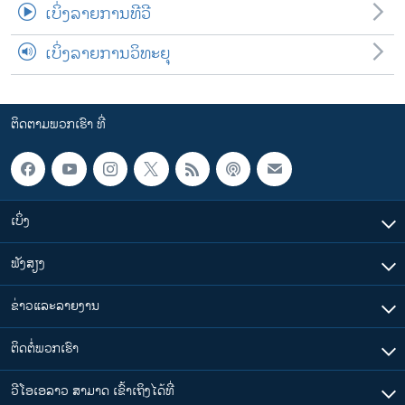
ເບິ່ງລາຍການທີວີ
ເບິ່ງລາຍການວິທະຍຸ
ຕິດຕາມພວກເຮົາ ທີ່
ເບິ່ງ
ຟັງສຽງ
ຂ່າວແລະລາຍງານ
ຕິດຕໍ່ພວກເຮົາ
ວີໂອເອລາວ ສາມາດ ເຂົ້າເຖິງໄດ້ທີ່