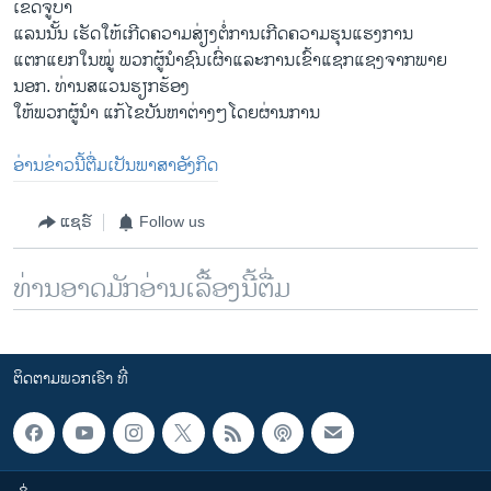
ເຂດຈູບາ
ແລນນັ້ນ ເຮັດໃຫ້ເກີດຄວາມສ່ຽງຕໍ່ການເກີດຄວາມຮຸນແຮງການ
ແຕກແຍກໃນໝູ່ ພວກຜູ້ນຳຊົນເຜົ່າແລະການເຂົ້າແຊກແຊງຈາກພາຍ
ນອກ. ທ່ານສແວນຮຽກຮ້ອງ
ໃຫ້ພວກຜູ້ນຳ ແກ້ໄຂບັນຫາຕ່າງໆໂດຍຜ່ານການ
ອ່ານ​ຂ່າວນີ້​ຕື່ມ​ເປັນ​ພາ​ສ​າ​ອັງ​ກິດ
ແຊຣ໌
Follow us
ທ່ານອາດມັກອ່ານເລື້ອງນີ້ຕື່ມ
ຕິດຕາມພວກເຮົາ ທີ່