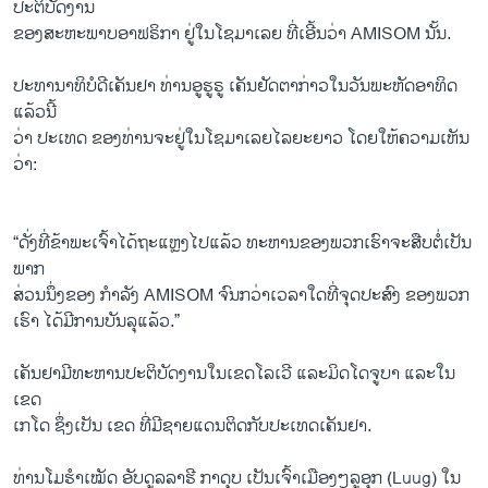
ປະຕິບັດງານ
ຂອງສະຫະພາບອາຟຣິກາ ຢູ່ໃນໂຊມາເລຍ ທີ່ເອີ້ນວ່າ AMISOM ນັ້ນ.
ປະທານາທິບໍດີເຄັນຢາ ທ່ານອູຮູຣູ ເຄັນຢັດຕາ​ກ່າວໃນວັນພະຫັດອາທິດ
ແລ້ວນີ້
ວ່າ ປະເທດ ຂອງທ່ານຈະຢູ່ໃນໂຊມາເລຍໄລຍະຍາວ ໂດຍໃຫ້ຄວາມເຫັນ
ວ່າ:
“ດັ່ງທີ່ຂ້າພະເຈົ້າໄດ້ຖະແຫຼງໄປແລ້ວ ທະຫານຂອງພວກເຮົາຈະສືບຕໍ່ເປັນ
ພາກ
ສ່ວນນຶ່ງຂອງ ກຳລັງ AMISOM ຈົນກວ່າເວລາໃດທີ່ຈຸດປະສົງ ຂອງພວກ
ເຮົາ ໄດ້ມີການບັນລຸແລ້ວ.”
ເຄັນຢາມີທະຫານປະຕິບັດງານໃນເຂດໂລເວີ ແລະມິດໂດຈູບາ ແລະໃນ
ເຂດ
ເກໂດ ຊຶ່ງເປັນ ເຂດ ທີ່ມີຊາຍແດນຕິດກັບປະເທດເຄັນຢາ.
ທ່ານໂມຮຳເໝັດ ອັບດູລລາຮີ ກາດຸບ ເປັນເຈົ້າເມືອງໆລູອຸກ (Luug) ໃນ