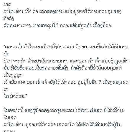
ເຂດ
ເກໂດ. ທ່ານເວົ້າ ວ່າ ເຂດຂອງທ່ານ ແມ່ນຢູ່ພາຍໃຕ້ການຄວບຄຸມຂອງ
ກຳລັງ
ລັດຖະບານກາງ. ທ່ານກາດຸບໃຫ້ ຄວາມເຫັນກ່ຽວກັບເລື້ອງນີ້ວ່າ:
“ຄວາມໝັ້ນຄົງໃນເຂດເມືອງດັ່ງກ່າວ ແມ່ນດີຫຼາຍ. ເຂດນີ້ແມ່ນໄດ້ຮັບການ
ປົກ
ປ້ອງ ຈາກກຳ ລັງຂອງລັດຖະບານກາງ ແລະພວກເຂົາເຈົ້າແມ່ນຜູ້ດຽວເທົ່າ
ນັ້ນ ທີ່ຮັບຜິດຊອບເລື້ອງຄວາມໝັ້ນຄົງ. ກຳລັງທີ່ວ່ານີ້ບໍ່ໄດ້ຄວບຄຸມແຕ່
ເມືອງລູອຸກ
ເທົ່ານັ້ນ ແລະພວກເຂົາເຈົ້າຍັງໄດ້ເຂົ້າຄວບ ຄຸມຢູ່ໃນອີກ 7 ເມືອງຂອງເຂດ
ເກ
ໂດ ນຳດ້ວຍ.”
ໃນອາທິດນີ້ ຮອງຜູ້ນຳຂອງເຂດຈູບາແລນ ໄດ້ຖືກປະຕິເສດ ບໍ່ໃຫ້ເຂົ້າໄປ
ໃນເຂດ
ເກໂດ. ທ່ານ ມູຊາມາລີກ່າວວ່າ ເຂດເກໂດ ໄດ້ເຮັດໃຫ້ເຄັນຢາຕົກຢູ່ໃນ
ຄວາມ