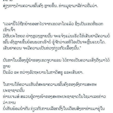
ສ່ຽງທາງດ້ານຄວາມໝັ້ນຄົງ ຫຼາຍຂຶ້ນ. ທ່ານມູຊາມາລີກ່າວຕື່ມວ່າ.
“ເວລານີ້ໄດ້ຖືກຍ້າຍອອກໄປຈາກເຂດເກໂດແລ້ວ ຊຶ່ງເປັນເຂດທີ່ພວກ
ເຂົາເຈົ້າ
ມີຜົນປະໂຫຍດ ຢ່າງຫຼວງຫຼາຍນັ້ນ ຈະແຈ້ງແມ່ນເຮັດໃຫ້ເຄັນຢາມີຄວາມບໍ່
ໝັ້ນ ຄົງຫຼາຍຂຶ້ນຍ້ອນພວກເຮົາບໍ່ ຮູ້ຈັກວ່າເອທິໂອເປັນຈະຫຼິ້ນແບບໃດ.
ເຄັນຢາຄວນ ຈະມີຄວາມເປັນຫ່ວງກ່ຽວກັບເລື້ອງນັ້ນ.”
ບັນຫາໃນເລື້ອງຜູ້ນຳຂອງເຂດຈູບາແລນ ໄດ້ກາຍເປັນຄວາມເຄັ່ງຕຶງມາໄດ້
ຫຼາຍ
ປີແລ້ວ ລະ ຫວ່າງລັດຖະບານໂມກາດິສຊູ ແລະເຄັນຢາ.
ໃນການໃຫ້ຄວາມເຫັນຕໍ່ສະພາຄວາມໝັ້ນຄົງຂອງອົງການສະຫະ
ປະຊາຊາດນັ້ນ
ທ່ານເຈມສ໌ ສແວນຜູ້ຕາງໜ້າຂອງສະຫະປະຊາຊາດໃນໂຊມາເລຍກ່າວ
ວ່າ​ ການ
ບໍ່ເຫັນພ້ອມນຳກັນ ກ່ຽວກັບການເລືອກຕັ້ງໃນເດືອນສິງຫາຜ່ານມາຢູ່ໃນ