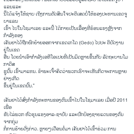
ແລນແລະ
ນີ້ໄດ້ແຈ້ງໃຫ້ຊາບ ເຖິງການຕັດສິນໃຈປະຕິເສດບໍ່ໃຫ້ຮອງປະທານເຂດຈູ
ບາແລນ
ເຂົ້າ ໄປໃນໂຊມາເລຍ ແລະນີ້ ໄດ້ກາຍເປັນເລື້ອງທີ່ຮ້ອນແຮງຫຼັງຈາກ
ກຳລັງຂອງ
ເຄັນຢາໄດ້ຖືກຍົກຍ້າຍອອກຈາກເຂດເກໂດ (Gedo) ໄປປະ ຕິບັດງານ
ຢູ່ໃນເຂດ
ອື່ນ ໂດຍນຳເອົາກຳລັງເອທີໂອເປຍທີ່ເປັນມິດຫຼາຍຂຶ້ນກັບ ລັດຖະບານໂມ
ກາດິສ
ຊູນັ້ນ ເຂົ້າ​ມາ​ແທນ. ຂ້າພະເຈົ້າຄິດວ່າພວກເຮົາຈະເຫັນກິດຈະການຫຼາຍ
ຢ່າງເກີດ
ຂຶ້ນຢູ່ໃນເຂດນັ້ນ.”
ເຄັນຢາໄດ້ສົ່ງກຳລັງທະຫານຂອງຕົນເຂົ້າໄປໃນໂຊມາເລຍ ເມື່ອປີ 2011
ເພື່ອ
ຂັບໄລ່ພວກ ຫົວຮຸນແຮງອາລ-ຊາບັບ ແລະປົກປ້ອງຊາຍແດນຂອງຕົນ
ຈາກກຸ່ມ
ກໍ່ການຮ້າຍດັ່ງກ່າວ. ຫຼາຍໆເດືອນຕໍ່ມາ ເຄັນຢາໄດ້ເຂົ້າຮ່ວມ ການ