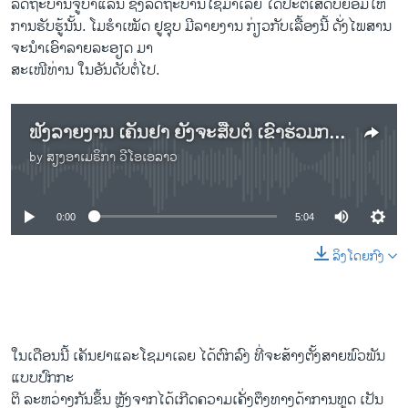
ລັດຖະບານຈູບາແລນ ຊຶ່ງລັດຖະບານໂຊມາເລຍ ໄດ້ປະຕິເສດບໍ່ຍອມໃຫ້
ການຮັບຮູ້ນັ້ນ. ໂມຮຳເໝັດ ຢູຊຸບ ມີລາຍງານ ກ່ຽວກັບເລື້ອງນີ້ ດັ່ງໄພສານ
ຈະນຳເອົາລາຍລະອຽດ ມາ
ສະເໜີທ່ານ ໃນອັນດັບຕໍ່ໄປ.
ຟັງ​ລາຍ​ງານ ເຄັນ​ຢາ ຍັງ​ຈະ​ສືບ​ຕໍ່ ເຂົ້າ​ຮ່ວມ​ການ​ປະ​ຕິ​ບັດ​ງານ ກັບ ສະ​ຫະ​ພາບ​ອາ​ຟ​ຣິ​ກາ ​ທ່າມ​ກາງ ທີ່ເກີດ​ຄວາມ​ເຄັ່ງ​ຕຶງ
by
ສຽງອາເມຣິກາ ວີໂອເອລາວ
No media source currently available
0:00
5:04
ລິງໂດຍກົງ
ໃນເດືອນນີ້ ເຄັນຢາແລະໂຊມາເລຍ ໄດ້ຕົກລົງ ທີ່ຈະສ້າງຕັ້ງສາຍພົວພັນ
ແບບປົກກະ
ຕິ ລະຫວ່າງກັນຂຶ້ນ ຫຼັງຈາກໄດ້ເກີດຄວາມເຄັ່ງຕຶງທາງດ້າການທູດ ເປັນ