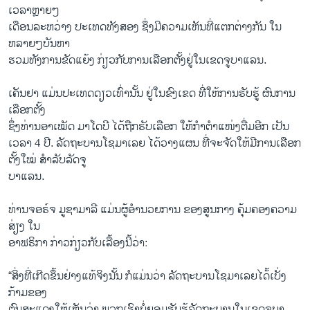
ເວລາຫຼາຍໆ
ເດືອນລະຫວ່າງ ປະເທດທັງສອງ ຊຶ່ງມີຄວາມເຫັນທີ່ແຕກຕ່າງກັນ ໃນ
ຫລາຍໆບັນຫາ
ຮວມທັງການຂັດແຍ້ງ ກ່ຽວກັບການເລືອກຕັ້ງຢູ່ໃນເຂດຈູບາແລນ.
ເຄັນຢາ ແມ່ນປະເທດດຽວເທົ່ານັ້ນ ຢູ່ໃນຂົງເຂດ ທີ່ໃຫ້ການຮັບຮູ້ ຜົນການ
ເລືອກຕັ້ງ
ຊຶ່ງທ່ານອາເໝັດ ມາໂດບີ ໄດ້ຖືກຮັບເລືອກ ໃຫ້ກຳຕຳແໜ່ງຕື່ມອີກ ເປັນ
ເວລາ 4 ປີ. ລັດຖະບານໂຊມາເລຍ ໄດ້ວາງແຜນ ທີ່ຈະຈັດໃຫ້ມີການເລືອກ
ຕັ້ງໃໝ່ ສຳລັບລັດຈູ
ບາແລນ.
ທ່ານຈອຣ໌ຈ ມູຊາມາລີ ແມ່ນຜູ້ອຳນວຍການ ຂອງສູນກາງ ຄຸ້ມຄອງຄວາມ
ສ່ຽງ ໃນ
ອາຟຣິກາ ກ່າວກ່ຽວກັບເລື້ອງນີ້ວ່າ:
“ສິ່ງທີ່ເກີດຂຶ້ນຢ່າງແທ້ຈິງນັ້ນ ກໍແມ່ນວ່າ ລັດຖະບານໂຊມາເລຍໄດ້້​ເບັ່ງ
ກ້າມຂອງ
ຕົນສະແດງໃຫ້ເຫັນວ່າ ພວກເຮົາບໍ່ຍອມຮັບຮູ້ລັດຖະບານໃນເຂດຈູບາ