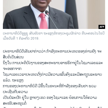
ວິທະຍາສາດ-ເທັກໂນໂລຈີ
ທຸລະກິດ
ພາສາອັງກິດ
ວີດີໂອ
ປະ​ທານ​າ​ທິ​ບໍ​ດີ​ອູ​ຮູ​ຣູ ເຄັນ​ຢັດ​ຕາ ຖະ​ແຫຼງ​ຕໍ່​ກອງ​ປະ​ຊຸມ​ນັກ​ຂ່າວ ທີ​ນະ​ຄອນ​ໄນ​ໂ​ຣ​ບີ
ສຽງ
ເມື່ອ​ວັນ​ທີ 1 ກໍ​ລະ​ກົດ 2019.
ລາຍການກະຈາຍສຽງ
ປະທານາທິບໍດີເຄັນຢາກ່າວວ່າ ກໍາລັງທະຫານປະເທດຂອງທ່ານຍັງ ຈະ
ຕິດຕາມພວກເຮົາ ທີ່
ສືບຕໍ່ເປັນສ່ວນ
ລາຍງານ
ນຶ່ງໃນ ການປະຕິບັດງານຂອງສະຫະພາບອາຟຣິກາຢູ່ໃນໂຊມາເລຍແລະ
ຈະອອກຈາກ
ໂຊມາເລຍເວລາປະເທດດັ່ງກ່າວມີຄວາມໝັ້ນຄົງແລະມີສະຖຽນລະພາບ
ພາສາຕ່າງໆ
ແລ້ວ. ຖະແຫຼງ
ການຂອງປະທານາທິບໍດີ ມີຂຶ້ນໃນຂະນະທີ່ກຳລັງຂອງເຄັນຢາ ພວມ
ປະເຊີນກັບຄວາມ
ເປັນປໍລະປັກ ຢູ່ໃນ ຫຼາຍໆເຂດ ຂອງໂຊມາເລຍ ຍ້ອນການໃຫ້ຄວາມ
ສະໜັບສະໜຸນຕໍ່