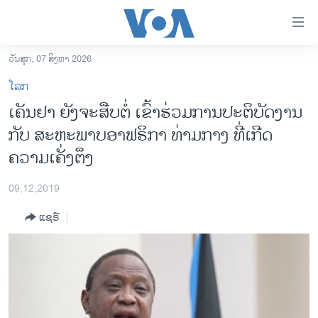
ລິ້ງ
ສຳຫລັບ
ເຂົ້າ
ວັນສຸກ, 07 ສິງຫາ 2026
ຫາ
ໂຮມເພຈ
ໂລກ
ຂ້າມ
ລາວ
ເຄັນ​ຢາ ຍັງ​ຈະ​ສືບ​ຕໍ່ ເຂົ້າ​ຮ່ວມ​ການ​ປະ​ຕິ​ບັດ​ງານ
ຂ້າມ
ອາເມຣິກາ
ກັບ ສະ​ຫະ​ພາບ​ອາ​ຟ​ຣິ​ກາ ​ທ່າມ​ກາງ ທີ່ເກີດ​
ຂ້າມ
ໄປ
ການເລືອກຕັ້ງ ປະທານາທີບໍດີ ສະຫະລັດ 2024
ຄວາມ​ເຄັ່ງ​ຕຶງ
ຫາ
ຂ່າວ​ຈີນ
ຊອກ
09,12,2019
ຄົ້ນ
ໂລກ
ແຊຣ໌
ເອເຊຍ
ອິດສະຫຼະພາບດ້ານການຂ່າວ
ຊີວິດຊາວລາວ
ຊຸມຊົນຊາວລາວ