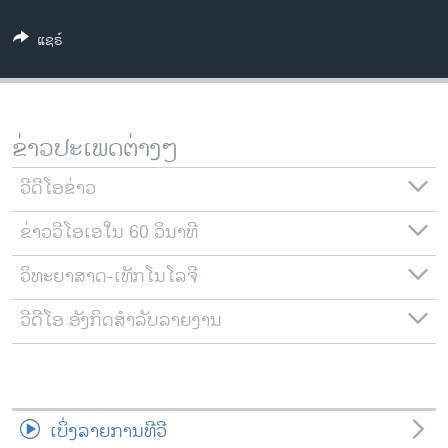
ວິທະຍາສາດ-ເທັກໂນໂລຈີ
ແຊຣ໌
ທຸລະກິດ
ພາສາອັງກິດ
ວີດີໂອ
ຂ່າວປະເພດຕ່າງໆ
ສຽງ
ວີດີໂອຂ່າວ
ລາຍການກະຈາຍສຽງ
ຕິດຕາມພວກເຮົາ ທີ່
ຂ່າວວີໂອເອໃນ 60 ວິນາທີ
ລາຍງານ
ວິທະຍາສາດ-ເທັກໂນໂລຈີ
ພາສາຕ່າງໆ
ວີດີໂອ ອັງກິດສຳລັບລາຍງານ
ເບິ່ງລາຍການທີວີ