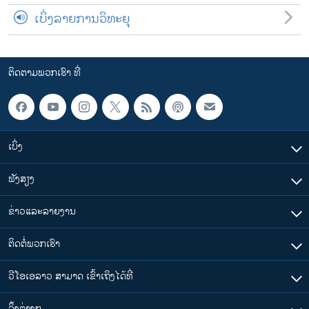
ເບິ່ງລາຍການວິທະຍຸ
ຕິດຕາມພວກເຮົາ ທີ່
ເບິ່ງ
ຟັງສຽງ
ຂ່າວແລະລາຍງານ
ຕິດຕໍ່ພວກເຮົາ
ວີໂອເອລາວ ສາມາດ ເຂົ້າເຖິງໄດ້ທີ່
​ລິ້ງ​ຕ່າງໆ