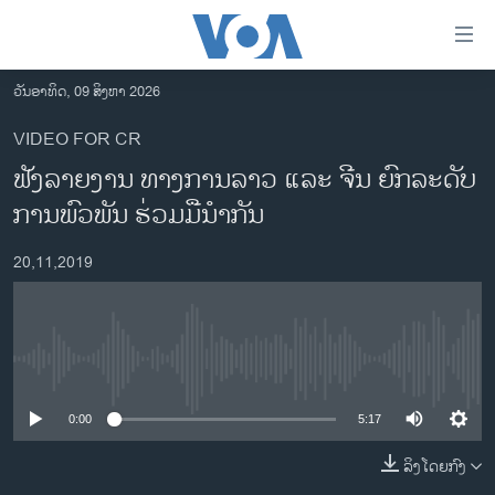
ລິ້ງ
ສຳຫລັບ
ເຂົ້າ
ວັນອາທິດ, 09 ສິງຫາ 2026
ຫາ
ໂຮມເພຈ
VIDEO FOR CR
ຂ້າມ
ລາວ
ຟັງ​ລາຍ​ງານ ທາງ​ການ​ລາວ ແລະ​ ຈີນ ຍົກ​ລະ​ດັບ​
ຂ້າມ
ອາເມຣິກາ
ຂ້າມ
ການ​ພົວ​ພັນ ​ຮ່ວມ​ມື​ນຳ​ກັນ
ໄປ
ການເລືອກຕັ້ງ ປະທານາທີບໍດີ ສະຫະລັດ 2024
ຫາ
20,11,2019
ຂ່າວ​ຈີນ
ຊອກ
ຄົ້ນ
ໂລກ
ເອເຊຍ
No media source currently available
ອິດສະຫຼະພາບດ້ານການຂ່າວ
0:00
5:17
ຊີວິດຊາວລາວ
ລິງໂດຍກົງ
ຊຸມຊົນຊາວລາວ