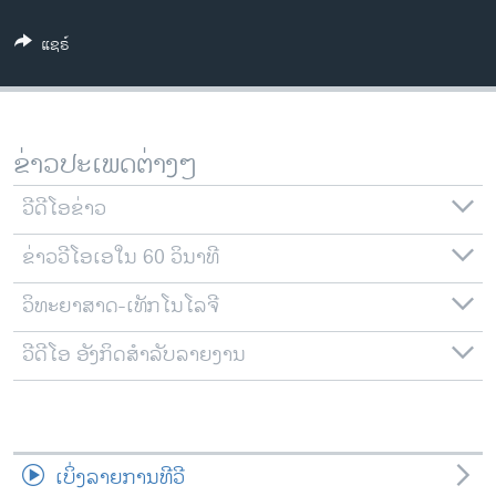
ວິທະຍາສາດ-ເທັກໂນໂລຈີ
ແຊຣ໌
ທຸລະກິດ
ພາສາອັງກິດ
ວີດີໂອ
ຂ່າວປະເພດຕ່າງໆ
ສຽງ
ວີດີໂອຂ່າວ
ລາຍການກະຈາຍສຽງ
ຕິດຕາມພວກເຮົາ ທີ່
ຂ່າວວີໂອເອໃນ 60 ວິນາທີ
ລາຍງານ
ວິທະຍາສາດ-ເທັກໂນໂລຈີ
ພາສາຕ່າງໆ
ວີດີໂອ ອັງກິດສຳລັບລາຍງານ
ເບິ່ງລາຍການທີວີ