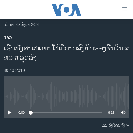
ລິ້ງ
ສຳຫລັບ
ເຂົ້າ
ວັນເສົາ, 08 ສິງຫາ 2026
ຫາ
ໂຮມເພຈ
ຂ່າວ
ຂ້າມ
ລາວ
​ເຊີນ​ຟັງ​ສາ​ເຫດ​ພາ​ໃຫ້​ມີ​ການ​ລົງ​ທຶນ​ຂອງ​ຈີນ​ໃນ ສ​
ຂ້າມ
ອາເມຣິກາ
ຂ້າມ
ຫລ ຫລຸດ​ລົງ
ໄປ
ການເລືອກຕັ້ງ ປະທານາທີບໍດີ ສະຫະລັດ 2024
ຫາ
30,10,2019
ຂ່າວ​ຈີນ
ຊອກ
ຄົ້ນ
ໂລກ
ເອເຊຍ
No media source currently available
ອິດສະຫຼະພາບດ້ານການຂ່າວ
0:00
6:16
ຊີວິດຊາວລາວ
ລິງໂດຍກົງ
ຊຸມຊົນຊາວລາວ