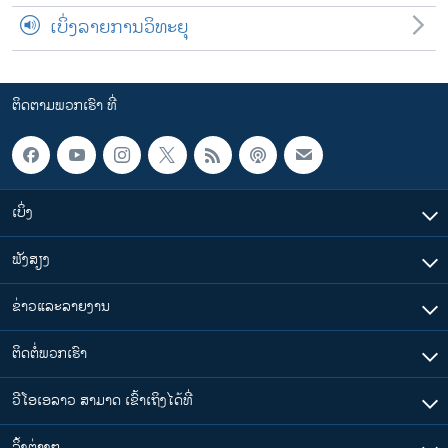
ເບິ່ງລາຍການວິທະຍຸ
ຕິດຕາມພວກເຮົາ ທີ່
ເບິ່ງ
ຟັງສຽງ
ຂ່າວແລະລາຍງານ
ຕິດຕໍ່ພວກເຮົາ
ວີໂອເອລາວ ສາມາດ ເຂົ້າເຖິງໄດ້ທີ່
​ລິ້ງ​ຕ່າງໆ