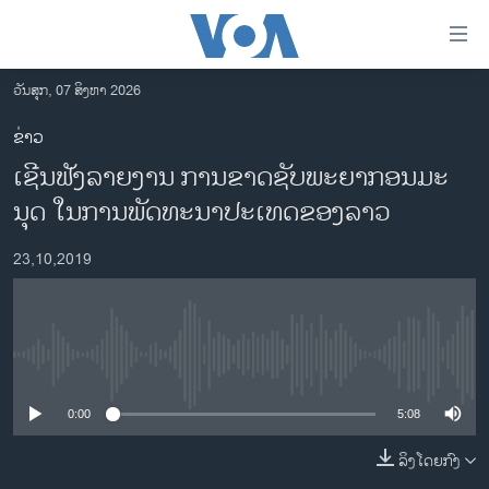
ລິ້ງ
ສຳຫລັບ
ເຂົ້າ
ວັນສຸກ, 07 ສິງຫາ 2026
ຫາ
ໂຮມເພຈ
ຂ່າວ
ຂ້າມ
ລາວ
​ເຊີນ​ຟັງລາຍ​ງານ​ ​ການ​ຂາດ​ຊັບ​ພະ​ຍາ​ກອນ​ມະ​
ຂ້າມ
ອາເມຣິກາ
ຂ້າມ
ນຸດ​ ໃນ​ກາ​ນ​ພັດ​ທະ​ນາ​ປະ​ເທດ​ຂອງ​ລາວ
ໄປ
ການເລືອກຕັ້ງ ປະທານາທີບໍດີ ສະຫະລັດ 2024
ຫາ
23,10,2019
ຂ່າວ​ຈີນ
ຊອກ
ຄົ້ນ
ໂລກ
ເອເຊຍ
No media source currently available
ອິດສະຫຼະພາບດ້ານການຂ່າວ
0:00
5:08
ຊີວິດຊາວລາວ
ລິງໂດຍກົງ
ຊຸມຊົນຊາວລາວ