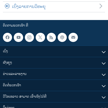
ເບິ່ງລາຍການວິທະຍຸ
ຕິດຕາມພວກເຮົາ ທີ່
ເບິ່ງ
ຟັງສຽງ
ຂ່າວແລະລາຍງານ
ຕິດຕໍ່ພວກເຮົາ
ວີໂອເອລາວ ສາມາດ ເຂົ້າເຖິງໄດ້ທີ່
​ລິ້ງ​ຕ່າງໆ