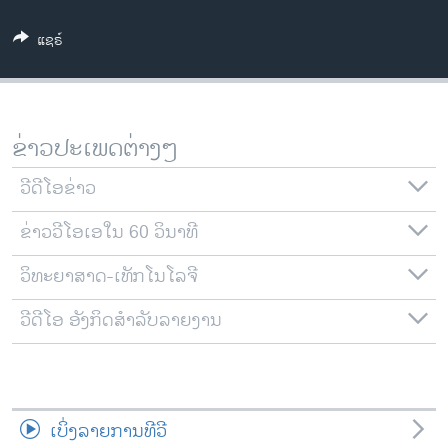
ວິທະຍາສາດ-ເທັກໂນໂລຈີ
ແຊຣ໌
ທຸລະກິດ
ພາສາອັງກິດ
ວີດີໂອ
ຂ່າວປະເພດຕ່າງໆ
ສຽງ
ວີດີໂອຂ່າວ
ລາຍການກະຈາຍສຽງ
ຕິດຕາມພວກເຮົາ ທີ່
ຂ່າວວີໂອເອໃນ 60 ວິນາທີ
ລາຍງານ
ວິທະຍາສາດ-ເທັກໂນໂລຈີ
ພາສາຕ່າງໆ
ວີດີໂອ ອັງກິດສຳລັບລາຍງານ
ເບິ່ງລາຍການທີວີ