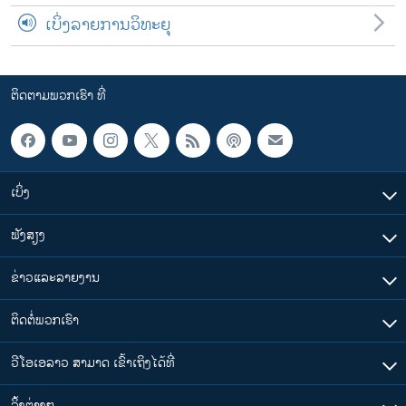
ເບິ່ງລາຍການວິທະຍຸ
ຕິດຕາມພວກເຮົາ ທີ່
ເບິ່ງ
ຟັງສຽງ
ຂ່າວແລະລາຍງານ
ຕິດຕໍ່ພວກເຮົາ
ວີໂອເອລາວ ສາມາດ ເຂົ້າເຖິງໄດ້ທີ່
​ລິ້ງ​ຕ່າງໆ