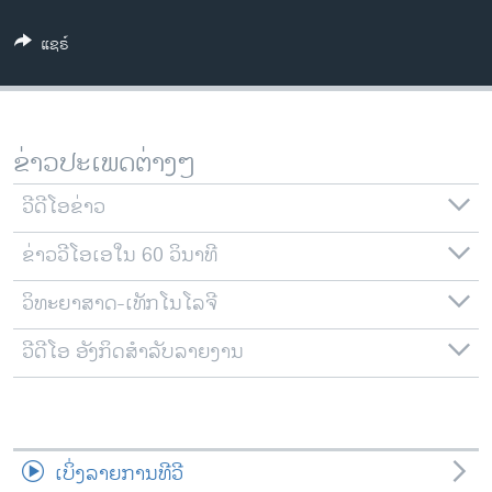
ວິທະຍາສາດ-ເທັກໂນໂລຈີ
ແຊຣ໌
ທຸລະກິດ
ພາສາອັງກິດ
ວີດີໂອ
ຂ່າວປະເພດຕ່າງໆ
ສຽງ
ວີດີໂອຂ່າວ
ລາຍການກະຈາຍສຽງ
ຕິດຕາມພວກເຮົາ ທີ່
ຂ່າວວີໂອເອໃນ 60 ວິນາທີ
ລາຍງານ
ວິທະຍາສາດ-ເທັກໂນໂລຈີ
ພາສາຕ່າງໆ
ວີດີໂອ ອັງກິດສຳລັບລາຍງານ
ເບິ່ງລາຍການທີວີ