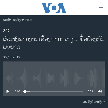
ລິ້ງ
ສຳຫລັບ
ເຂົ້າ
ວັນເສົາ, 08 ສິງຫາ 2026
ຫາ
ໂຮມເພຈ
ຂ່າວ
ຂ້າມ
ລາວ
ເຊີນ​ຟັງ​ລາຍ​ງານ​ເລື້ອງ​ການ​ກະ​ກຽ​ມ​ເພື່ອ​ປ້ອງ​ກັນ​
ຂ້າມ
ອາເມຣິກາ
ຂ້າມ
ພະ​ຍາດ
ໄປ
ການເລືອກຕັ້ງ ປະທານາທີບໍດີ ສະຫະລັດ 2024
ຫາ
05,10,2019
ຂ່າວ​ຈີນ
ຊອກ
ຄົ້ນ
ໂລກ
ເອເຊຍ
No media source currently available
ອິດສະຫຼະພາບດ້ານການຂ່າວ
0:00
3:53
ຊີວິດຊາວລາວ
ລິງໂດຍກົງ
ຊຸມຊົນຊາວລາວ