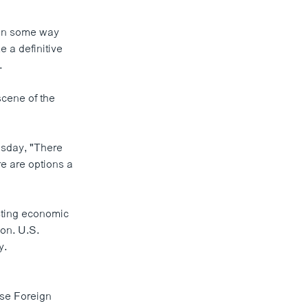
s in some way
e a definitive
.
scene of the
esday, "There
re are options a
isting economic
oon. U.S.
y.
use Foreign