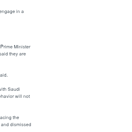
 engage in a
i Prime Minister
said they are
aid.
with Saudi
havior will not
lacing the
," and dismissed