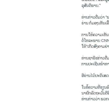
ລຸສັນ​ຕິ​ພາບ.”
ທ່ານ​ກ່າວ​ຕື່ມ​ວ່າ “
ຣ່ານ ກໍ​ມອງ​ເຫັນ​ເລ
ການ​ໃຫ້​ຄວາມ​ເຫັນ​ຂ
ຕໍ່​ໂທ​ລະ​ພາບ CNN 
ໃຫ້“ເກີດ​ສົງ​ຄາມຢ່າ
ທ່ານ​ຊາ​ຣິ​ຟກ່າວ​ຕື່ມ
ການ​ປະ​ເຊີນ​ໜ້າ​ທາ
ອີ​ຣ່ານ​ໄດ້​ປະ​ຕິ​ເສດ
ໃນ​ຂໍ້​ຄວາມ​ທີ່​ຂຽນ​ລ
ນາ​ຍົກ​ລັດ​ຖະ​ມົນ​ຕີ​
ທ່ານ​ກ່າວ​ວ່າ ພວກ​ເ