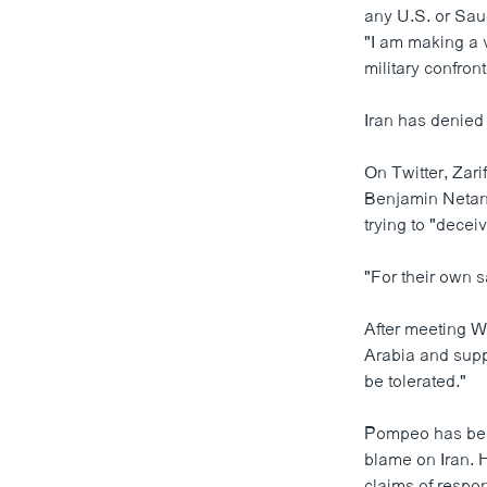
any U.S. or Saud
"I am making a 
military confront
Iran has denied 
On Twitter, Zari
Benjamin Netany
trying to "decei
"For their own s
After meeting W
Arabia and suppo
be tolerated."
Pompeo has been
blame on Iran. H
claims of respo