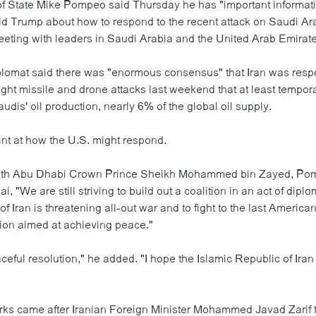
of State Mike Pompeo said Thursday he has "important informati
d Trump about how to respond to the recent attack on Saudi Ara
 meeting with leaders in Saudi Arabia and the United Arab Emirat
plomat said there was "enormous consensus" that Iran was respo
ight missile and drone attacks last weekend that at least tempor
audis' oil production, nearly 6% of the global oil supply.
int at how the U.S. might respond.
with Abu Dhabi Crown Prince Sheikh Mohammed bin Zayed, Pom
i, "We are still striving to build out a coalition in an act of dipl
of Iran is threatening all-out war and to fight to the last America
tion aimed at achieving peace."
ceful resolution," he added. "I hope the Islamic Republic of Iran 
s came after Iranian Foreign Minister Mohammed Javad Zarif 