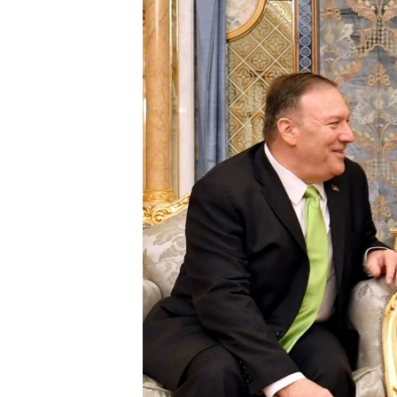
ວິທະຍາສາດ-ເທັກໂນໂລຈີ
ທຸລະກິດ
ພາສາອັງກິດ
ວີດີໂອ
ສຽງ
ລາຍການກະຈາຍສຽງ
ລາຍງານ