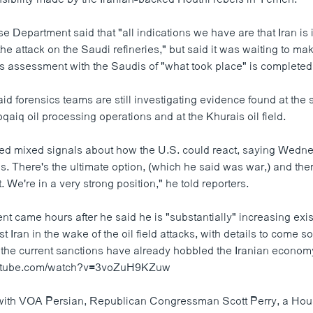
e Department said that "all indications we have are that Iran i
the attack on the Saudi refineries," but said it was waiting to mak
ts assessment with the Saudis of "what took place" is completed
 forensics teams are still investigating evidence found at the 
bqaiq oil processing operations and at the Khurais oil field.
ed mixed signals about how the U.S. could react, saying Wedn
. There's the ultimate option, (which he said was war,) and the
t. We're in a very strong position," he told reporters.
nt came hours after he said he is "substantially" increasing ex
t Iran in the wake of the oil field attacks, with details to come s
e the current sanctions have already hobbled the Iranian econom
outube.com/watch?v=3voZuH9KZuw
 with VOA Persian, Republican Congressman Scott Perry, a Ho