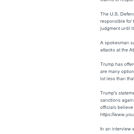
The U.S. Defens
responsible for 
judgment until i
A spokesman said
attacks at the A
Trump has offer
are many options
lot less than tha
Trump's stateme
sanctions agains
officials believ
https://www.y
In an interview