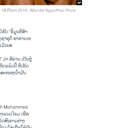
າ ວັນ​ທີ 18 ກັນ​ຍາ 2019. (Mandel Ngan/Pool Photo
ບ “ຂໍ້​ມູນ​ທີ່​ສຳ​
ງ​ຊາ​ອຸ​ດີ ອາ​ຣາ​ເບຍ
ເມີ​ເຣ​ສ.
າ ອີ​ຣ່ານ ​ເປັນ​ຜູ້​
ດ​ແລ້ວນີ້​ ທີ່ເຮັດ​
ນ​ສະ​ໜອງ​ນ້ຳ​ມັນ ​
(Sheikh Mohammed
້າງ​ແນວ​ໂຮມ ​ເພື່ອ
ັດ​ສົງ​ຄາມ​ຢ່າງ​
ແນ​ໃສ່​ເພື່ອ​ໃຫ້​ບັນ​