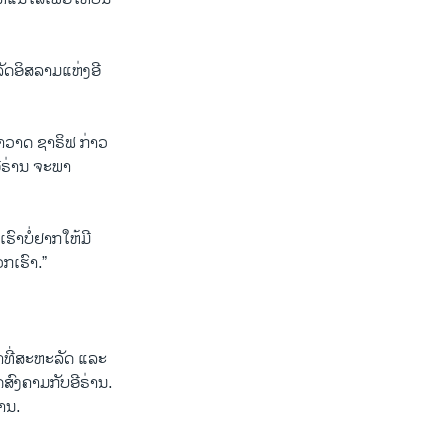
ດ​ອິ​ສ​ລາມ​ແຫ່ງ​ອີ​
າ​ວາດ ຊາ​ຣິ​ຟ ກ່າວ​
​ຣ່ານ ຈະ​ພາ​
ົາ​ບໍ່​ຢາກ​ໃຫ້​ມີ​
ກ​ເຮົາ.”
້າ​ທີ່​ສະ​ຫະ​ລັດ ແລະ​
ີດ​ສົງ​ຄາມ​ກັບ​ອີຣ່ານ.
່ານ.