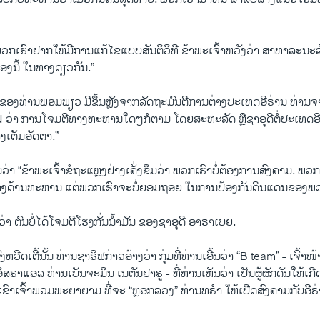
ພວກ​ເຮົາ​ຢາກ​ໃຫ້​ມີ​ການ​ແກ້​ໄຂ​ແບບ​ສັນ​ຕິ​ວິ​ທີ ຂ້າ​ພະ​ເຈົ້າ​ຫວັງ​ວ່າ ສາ​ທາ​ລະ​ນະ​ລັ
ື້ອງນີ້​ ໃນ​ທາງດຽວ​ກັນ.”
ອງ​ທ່ານ​ພອມ​ພຽວ ມີ​ຂຶ້ນ​ຫຼັງ​ຈາກ​ລັດ​ຖະ​ມົນ​ຕີ​ການ​ຕ່າງ​ປະ​ເທດ​ອີ​ຣ່ານ ທ່ານ​ຈ
ວ່າ ການ​ໂຈມ​ຕີທາງ​ທະ​ຫານໃດໆ​ກໍ​ຕາມ ​ໂດຍ​ສະ​ຫະ​ລັດ ຫຼື​ຊາ​ອຸ​ດີຕໍ່​ປະ​ເທດ​ອີ
ງ​ເຕັມ​ອັດ​ຕາ.”
​ວ່າ “ຂ້າ​ພະ​ເຈົ້າ​ຂໍ​ຖະ​ແຫຼງ​ຢ່າງ​ເຄັ່ງ​ຂຶມ​ວ່າ ພວກ​ເຮົາ​ບໍ່​ຕ້ອງການ​ສົງ​ຄາມ. ພວກ​ເຮ
ງ​ດ້ານ​ທະ​ຫານ ແຕ່​ພວກເຮົາ​ຈະ​ບໍ່​ຍອມ​ຖອຍ ໃນ​ການ​ປ້ອງ​ກັນ​ດິນ​ແດນ​ຂອງ​ພວ
​ວ່າ ຕົນ​ບໍ່​ໄດ້​ໂຈມ​ຕີ​ໂຮງ​ກັ່ນ​ນ້ຳ​ມັນ​ ຂອງ​ຊາ​ອຸ​ດີ ອາ​ຣາ​ເບຍ.
ົງ​ທວີດ​ເຕີ້ນັ້ນ ທ່ານ​ຊາ​ຣິ​ຟກ່າວ​ອ້າງວ່າ ກຸ່ມ​ທີ່​ທ່ານ​ເອີ້ນ​ວ່າ “B team” - ເຈົ້າ​ໜ
ອິ​ສ​ຣາ​ແອ​ລ ທ່ານເບັນ​ຈະ​ມິນ ເນ​ຕັນ​ຢາ​ຮູ - ທີ່​ທ່ານ​ເຫັນ​ວ່າ ເປັນ​ຜູ້​ຜັກ​ດັນ​ໃຫ້​ເກ
ຂົາ​ເຈົ້າ​ພວມ​ພະ​ຍາ​ຍາມ ທີ່​ຈະ “ຫຼອກ​ລວງ” ທ່ານທ​ຣຳ ໃຫ້​ເປີດ​ສົງ​ຄາມ​ກັບ​ອີ​ຣ