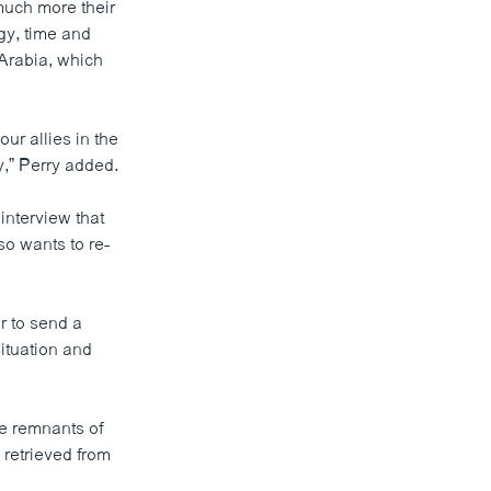
much more their
rgy, time and
 Arabia, which
ur allies in the
y,” Perry added.
interview that
so wants to re-
r to send a
ituation and
e remnants of
retrieved from