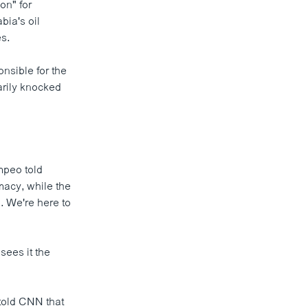
on" for
bia's oil
es.
nsible for the
arily knocked
peo told
omacy, while the
n. We're here to
sees it the
told CNN that