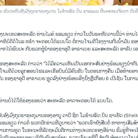
ຫລ ພົ​ບ​ປະ​ກັບ​ອົງ​ມົງ​ກຸດ​ຣາ​ຊະ​ກຸ​ມານ ໂມ​ຮຳ​ເໝັດ ບິນ ຊາ​ລ​ແມນ ທີ່​ນະ​ຄອນ​ເຈັດ​ດ
າງ​ປະ​ເທດ​ສະ​ຫະ​ລັດ ທ່ານ​ໄມ​ຄ໌ ພອມ​ພຽວ ກ່າວ​ໃນ​ວັນ​ພະ​ຫັດ​ວານນີ້​ວ່າ ​ທ່ານ​ໄດ້​ຮັ
​ທິ​ບໍ​ດີ​ດໍ​ໂນ​ລ ທ​ຣຳ ຈະ​ຕອບ​ໂຕ້ແບບ​ໃດ ​ຕໍ່​ການ​ໂຈມ​ຕີ​ໂຮງ​ງານ​ກັ່ນ​ນ້ຳ​ມັນ ​ຂອ
​ຈາກ​ໄດ້​ພົບ​ປະ​ ກັບ​ພວກ​ຜູ້​ນຳ​ຂອງ​ຊາ​ອຸ​ດີ ອາ​ຣາ​ເບຍ ແລະສ​ະ​ຫະ​ລັດ ອາ​ຣັບ ເອ​
ຂອງ​ສະ​ຫະ​ລັດ ກ່າວ​ວ່າ “ໄດ້​ມີ​ຄວາມ​ເຫັນ​ເປັນ​ເອກ​ກະ​ສັນຢ່າງ​ພ້ອມ​ພຽງ​ນຳ​ກັນ” ວ່
​ໂຈມ​ຕີ​ດ້ວຍ​ລູກ​ສອນໄຟ​ແລະ​ເຮືອ​ບິນ​ບໍ່​ມີ​ຄົນ​ຂັບ ໃນ​ຕອນ​ກາງ​ຄືນ​ ເມື່ອ​ທ້າຍ​ອາ​ທິ
ມັນ ​ຂອງ​ຊາ​ອຸ​ດີ ອາ​ຣາ​ເບຍ ​ຫຼຸດ​ລົງຢ່າງ​ໜ້ອຍ​ເຄິ່ງ​ນຶ່ງຫຼື​ເກືອບ 6 ເປີ​ເຊັນ ໃນ​ກາ
່ານ​ບໍ່​ໄດ້​ໃຫ້​ຮ່ອງ​ຮອຍ​ວ່າ ສະ​ຫະ​ລັດ​ ອາດ​ຈະ​ຕອບ​ໂຕ້​ ແບບໃດ.
ະ​ກັບ​ອົງ​ມົງ​ກຸດ​ຣາ​ຊະ​ກຸ​ມານ​ຂອງ​ອາ​ບູ ດາ​ບີ ຊິກ ໂມ​ຮຳ​ເໝັດ ບິນ ຊາ​ເຢັດ 
​ພຽວ​ ກ່າວ​ຕໍ່ ພວກ​ນັກ​ຂ່າວ​ທີ່​ດູ​ບາຍ​ວ່າ “ພວກ​ເຮົາ​ຍັງ​ສືບ​ຕໍ່ ​ຫາ​ທາງ​ເສີມ​ສ
ນ​ການ​ທູດ ໃນ​ຂະ​ນະ​ທີ່​ລັດ​ຖະ​ມົນ​ຕີ​ການ​ຕ່າງ​ປະ​ເທດ​ຂອງອີ​ຣ່ານ ຂົ່ມ​ຂູ່​ທີ່​ຈະ​ເຮ
ົບ​ກັບ​ທະ​ຫານ​ອາ​ເມ​ຣິກັນ​ຄົນ​ສຸດ​ທ້າຍ. ພວກ​ເຮົາ​ມາ​ທີ່ນີ້ ສຳ​ລັບ​ສ້າງ​ແນວ​ໂຮມ​ທີ່​