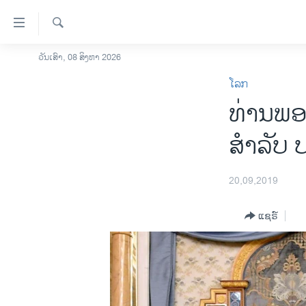
ລິ້ງ
ສຳຫລັບ
ເຂົ້າ
ຄົ້ນຫາ
ວັນເສົາ, 08 ສິງຫາ 2026
ໂຮມເພຈ
ຫາ
ໂລກ
ລາວ
ຂ້າມ
ທ່ານ​ພອມ
ຂ້າມ
ອາເມຣິກາ
ຂ້າມ
ການເລືອກຕັ້ງ ປະທານາທີບໍດີ ສະຫະລັດ
ສຳ​ລັບ 
ໄປ
2024
ຫາ
ຂ່າວ​ຈີນ
ຊອກ
20,09,2019
ຄົ້ນ
ໂລກ
ແຊຣ໌
ເອເຊຍ
ອິດສະຫຼະພາບດ້ານການຂ່າວ
ຊີວິດຊາວລາວ
ຊຸມຊົນຊາວລາວ