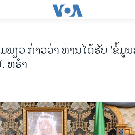
​ພຽວ ກ່າວ​ວ່າ ທ່ານ​ໄດ້​ຮັບ 'ຂໍ້​ມູນ
ປ. ທ​ຣຳ