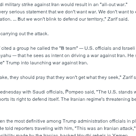
i military strike against Iran would result in an "all-out war."
very serious statement that we don't want war. We don't want to
ation. ... But we won't blink to defend our territory," Zarif said.
carrying out the attack.
f cited a group he called the "B team" — U.S. officials and Israel
ahu — that he sees as intent on driving a war against Iran. He 
ve" Trump into launching war against Iran.
ake, they should pray that they won't get what they seek," Zarif s
ednesday with Saudi officials, Pompeo said, "The U.S. stands 
rts its right to defend itself. The Iranian regime's threatening be
 the most definitive among Trump administration officials in p
e told reporters traveling with him, "This was an Iranian attack
nsibility made by the Iranian-backed Houthi rebels in Yemen.