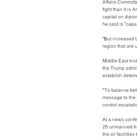
Affairs Committ
fight than it is
capital on diplo
he said is “capa
“But increased U
region that are 
Middle East Inst
the Trump admini
establish deterr
"To balance bet
message to the 
control escalati
At a news confe
25 unmanned Ira
the oil facilitie