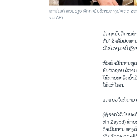
ທ່ານ​ໄມ​ຄ໌ ພອມ​ພຽວ ລັດ​ຖະ​ມົນ​ຕີ​ການ​ຕ່າງ​ປະ​ເທດ ສ​
via AP)
ລັດ​ຖະ​ມົນ​ຕີ​ການ​ຕ່
ຄັນ” ສຳ​ລັບ​ປະ​ທາ​ນາ
ເມື່ອ​ໄວໆ​ມານີ້ ຫຼັງ
ຫົວ​ໜ້າ​ນັກ​ການ​ທູດ​
ຮັບ​ຜິດ​ຊອບ ​ຕໍ່​ການ
ໃຫ້​ການ​ຜ​ະ​ລິດ​ນ້ຳ​
ໃຫ້​ແກ່​ໂລກ.
ແຕ່​ແນວ​ໃດ​ກໍ​ຕາມ ທ
ຫຼັງ​ຈາກ​ໄດ້​ພົບ​ປ
bin Zayed) ທ່ານ​ພອມ
ດຳ​ເນີນ​ການ ​ທາງ​ດ້າ
ເຕັມ​ອັດ​ຕາ ແລະ​ສູ້​ລ