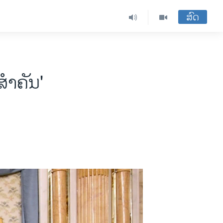
ສົດ
ສຳ​ຄັນ'