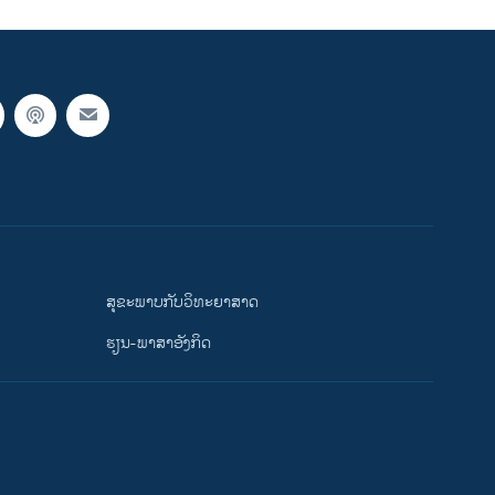
ສຸຂະພາບກັບວິທະຍາສາດ
ຮຽນ-ພາສາອັງກິດ