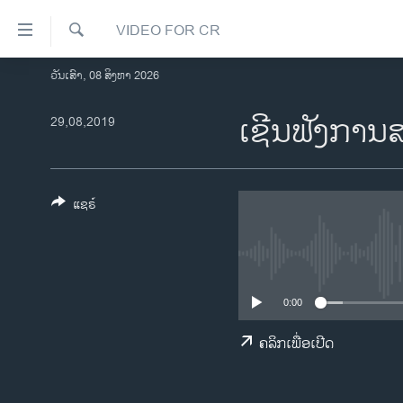
ລິ້ງ
VIDEO FOR CR
ສຳຫລັບ
ເຂົ້າ
ຄົ້ນຫາ
ວັນເສົາ, 08 ສິງຫາ 2026
ໂຮມເພຈ
ຫາ
ລາວ
ເຊີນ​ຟັງ​ການ
29,08,2019
ຂ້າມ
ຂ້າມ
ອາເມຣິກາ
ຂ້າມ
ການເລືອກຕັ້ງ ປະທານາທີບໍດີ ສະຫະລັດ
ໄປ
2024
ແຊຣ໌
ຫາ
ຂ່າວ​ຈີນ
ຊອກ
ຄົ້ນ
ໂລກ
ເອເຊຍ
0:00
ອິດສະຫຼະພາບດ້ານການຂ່າວ
ຄລິກເພື່ອເປີດ
ຊີວິດຊາວລາວ
ຊຸມຊົນຊາວລາວ