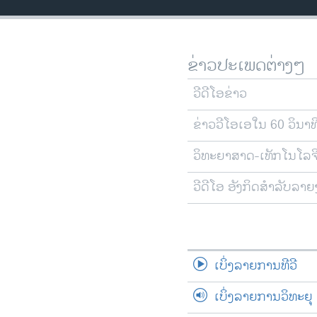
ວິທະຍາສາດ-ເທັກໂນໂລຈີ
ທຸລະກິດ
ຂ່າວປະເພດຕ່າງໆ
ພາສາອັງກິດ
ວີດີໂອ
ວີດີໂອຂ່າວ
ສຽງ
ຂ່າວວີໂອເອໃນ 60 ວິນາທ
ລາຍການກະຈາຍສຽງ
ວິທະຍາສາດ-ເທັກໂນໂລຈ
ລາຍງານ
ວີດີໂອ ອັງກິດສຳລັບລາ
ເບິ່ງລາຍການທີວີ
ເບິ່ງລາຍການວິທະຍຸ