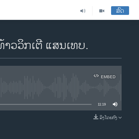
ສົດ
້າວ​ວິກ​ເຕີ​ ແສນ​ເທບ.
EMBED
ble
11:19
ລິງໂດຍກົງ
EMBED