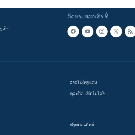
ຕິດຕາມພວກເຮົາ ທີ່
ເຮົາ
ລາວໃນຕ່າງແດນ
ທຸລະກິດ-ເທັກໂນໂລຈີ
ຟັງພອດແຄັສຕ໌