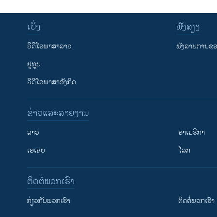
ເບິ່ງ
ຟັງສຽງ
ວີດີໂອພາສາລາວ
ຟັງລາຍການຂອງ
ຢູທູບ
ວີດີໂອພາສາອັງກິດ
ຂ່າວແລະລາຍງານ
ລາວ
ອາເມຣິກາ
ເອເຊຍ
ໂລກ
ຕິດຕໍ່ພວກເຮົາ
ກ່ຽວກັບພວກເຮົາ
ຕິດຕໍ່ພວກເຮົາ