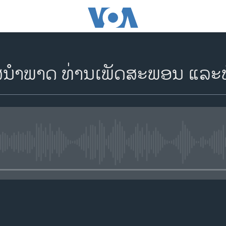
​ສ​ນຳ​ພາດ ທ່ານ​ເພັດ​ສະ​ພອນ ແລະ​ທ
No media source currently availa