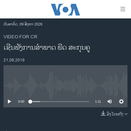
ລິ້ງ
ສຳຫລັບ
ເຂົ້າ
ວັນອາທິດ, 09 ສິງຫາ 2026
ຫາ
ໂຮມເພຈ
VIDEO FOR CR
ຂ້າມ
ລາວ
ເຊີນ​ຟັງ​ການ​ສ​ຳ​ພາດ ພີດ ສະ​ກຸນ​ຄູ
ຂ້າມ
ອາເມຣິກາ
ຂ້າມ
21,08,2019
ໄປ
ການເລືອກຕັ້ງ ປະທານາທີບໍດີ ສະຫະລັດ 2024
ຫາ
ຂ່າວ​ຈີນ
ຊອກ
ຄົ້ນ
ໂລກ
No media source currently available
ເອເຊຍ
0:00
1:11
ອິດສະຫຼະພາບດ້ານການຂ່າວ
ຊີວິດຊາວລາວ
ລິງໂດຍກົງ
ຊຸມຊົນຊາວລາວ