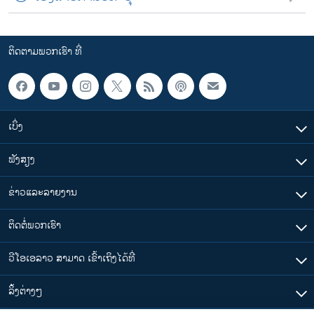
ຕິດຕາມພວກເຮົາ ທີ່
ເບິ່ງ
ຟັງສຽງ
ຂ່າວແລະລາຍງານ
ຕິດຕໍ່ພວກເຮົາ
ວີໂອເອລາວ ສາມາດ ເຂົ້າເຖິງໄດ້ທີ່
​ລິ້ງ​ຕ່າງໆ