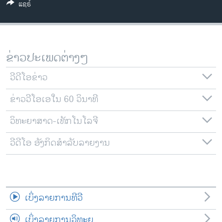
ແຊຣ໌
ວິທະຍາສາດ-ເທັກໂນໂລຈີ
ທຸລະກິດ
ພາສາອັງກິດ
ຂ່າວປະເພດຕ່າງໆ
ວີດີໂອ
ວີດີໂອຂ່າວ
ສຽງ
ຂ່າວວີໂອເອໃນ 60 ວິນາທີ
ລາຍການກະຈາຍສຽງ
ຕິດຕາມພວກເຮົາ ທີ່
ລາຍງານ
ວິທະຍາສາດ-ເທັກໂນໂລຈີ
ວີດີໂອ ອັງກິດສຳລັບລາຍງານ
ພາສາຕ່າງໆ
ເບິ່ງລາຍການທີວີ
ເບິ່ງລາຍການວິທະຍຸ