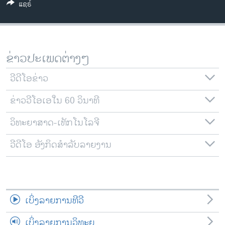
ແຊຣ໌
ວິທະຍາສາດ-ເທັກໂນໂລຈີ
ທຸລະກິດ
ພາສາອັງກິດ
ຂ່າວປະເພດຕ່າງໆ
ວີດີໂອ
ວີດີໂອຂ່າວ
ສຽງ
ຂ່າວວີໂອເອໃນ 60 ວິນາທີ
ລາຍການກະຈາຍສຽງ
ຕິດຕາມພວກເຮົາ ທີ່
ລາຍງານ
ວິທະຍາສາດ-ເທັກໂນໂລຈີ
ວີດີໂອ ອັງກິດສຳລັບລາຍງານ
ພາສາຕ່າງໆ
ເບິ່ງລາຍການທີວີ
ເບິ່ງລາຍການວິທະຍຸ