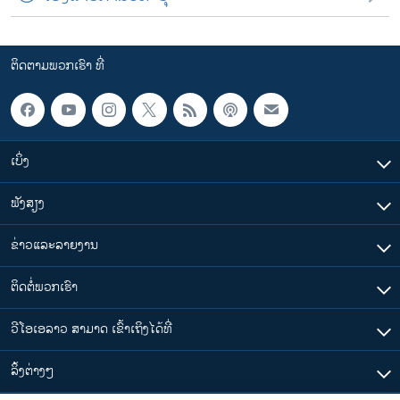
ຕິດຕາມພວກເຮົາ ທີ່
ເບິ່ງ
ຟັງສຽງ
ຂ່າວແລະລາຍງານ
ຕິດຕໍ່ພວກເຮົາ
ວີໂອເອລາວ ສາມາດ ເຂົ້າເຖິງໄດ້ທີ່
​ລິ້ງ​ຕ່າງໆ