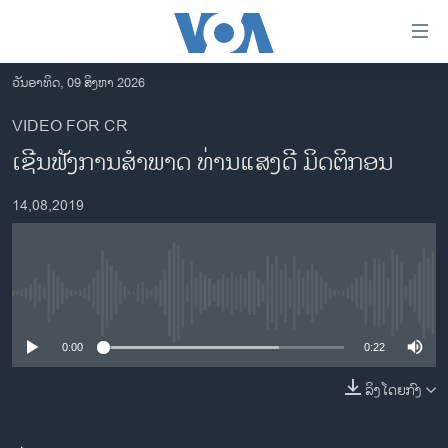
ລິ້ງ
ສຳຫລັບ
ເຂົ້າ
ວັນອາທິດ, 09 ສິງຫາ 2026
ຫາ
ໂຮມເພຈ
VIDEO FOR CR
ຂ້າມ
ລາວ
ເຊີນ​ຟັງ​ການ​ສຳ​ພາດ ທ່ານ​ແສງ​ດີ ມິດ​ຕິ​ກອນ
ຂ້າມ
ອາເມຣິກາ
ຂ້າມ
14,08,2019
ໄປ
ການເລືອກຕັ້ງ ປະທານາທີບໍດີ ສະຫະລັດ 2024
ຫາ
ຂ່າວ​ຈີນ
ຊອກ
ຄົ້ນ
ໂລກ
No media source currently available
ເອເຊຍ
0:00
0:22
ອິດສະຫຼະພາບດ້ານການຂ່າວ
ຊີວິດຊາວລາວ
ລິງໂດຍກົງ
ຊຸມຊົນຊາວລາວ