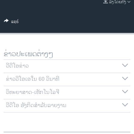
ລິງໂດຍກົງ
ວິທະຍາສາດ-ເທັກໂນໂລຈີ
ທຸລະກິດ
ແຊຣ໌
ພາສາອັງກິດ
ວີດີໂອ
ສຽງ
ຂ່າວປະເພດຕ່າງໆ
ລາຍການກະຈາຍສຽງ
ຕິດຕາມພວກເຮົາ ທີ່
ວີດີໂອຂ່າວ
ລາຍງານ
ຂ່າວວີໂອເອໃນ 60 ວິນາທີ
ວິທະຍາສາດ-ເທັກໂນໂລຈີ
ພາສາຕ່າງໆ
ວີດີໂອ ອັງກິດສຳລັບລາຍງານ