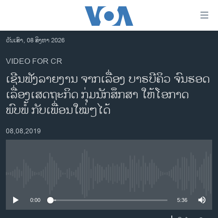
ລິ້ງ
ສຳຫລັບ
ເຂົ້າ
ວັນເສົາ, 08 ສິງຫາ 2026
ຫາ
ໂຮມເພຈ
VIDEO FOR CR
ຂ້າມ
ລາວ
ເຊີນຟັງລາຍງານ ຈາກເລື່ອງ ບາຣບີຄິວ ຈົນຮອດ
ຂ້າມ
ອາເມຣິກາ
ຂ້າມ
ເລື່ອງເສດຖະກິດ ກຸ່ມນັກສຶກສາ ໃຫ້ໂອກາດ
ໄປ
ການເລືອກຕັ້ງ ປະທານາທີບໍດີ ສະຫະລັດ 2024
ພົບພໍ້ ກັບເພື່ອນໃໝ່ໆໄດ້
ຫາ
ຂ່າວ​ຈີນ
ຊອກ
08,08,2019
ຄົ້ນ
ໂລກ
ເອເຊຍ
ອິດສະຫຼະພາບດ້ານການຂ່າວ
No media source currently available
ຊີວິດຊາວລາວ
0:00
5:36
ຊຸມຊົນຊາວລາວ