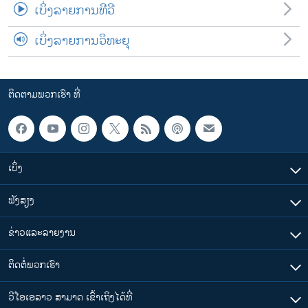
ເບິ່ງລາຍການທີວີ
ເບິ່ງລາຍການວິທະຍຸ
ຕິດຕາມພວກເຮົາ ທີ່
ເບິ່ງ
ຟັງສຽງ
ຂ່າວແລະລາຍງານ
ຕິດຕໍ່ພວກເຮົາ
ວີໂອເອລາວ ສາມາດ ເຂົ້າເຖິງໄດ້ທີ່