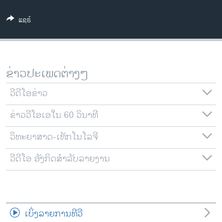
ວິທະຍາສາດ-ເທັກໂນໂລຈີ
ແຊຣ໌
ທຸລະກິດ
ພາສາອັງກິດ
ວີດີໂອ
ຂ່າວປະເພດຕ່າງໆ
ສຽງ
ວີດີໂອຂ່າວ
ລາຍການກະຈາຍສຽງ
ຕິດຕາມພວກເຮົາ ທີ່
ຂ່າວວີໂອເອໃນ 60 ວິນາທີ
ລາຍງານ
ວິທະຍາສາດ-ເທັກໂນໂລຈີ
ພາສາຕ່າງໆ
ວີດີໂອ ອັງກິດສຳລັບລາຍງານ
ເບິ່ງລາຍການທີວີ