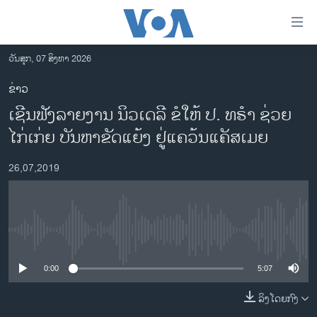
ລິ້ງ
ສຳຫລັບ
ເຂົ້າ
ວັນສຸກ, 07 ສິງຫາ 2026
ຫາ
ໂຮມເພຈ
ຂ່າວ
ຂ້າມ
ລາວ
​ເຊີນ​ຟັງ​ລາຍ​ງານ ນິວ​ເດ​ລີ ຂໍ​ໃຫ້​ ປ. ທ​ຣຳ ຊ່ວຍ​
ຂ້າມ
ອາເມຣິກາ
ຂ້າມ
ໄກ່​ເກ່ຍ ​ບັ​ນ​ຫາຂັດ​ແຍ້ງ ຢູ່ແຄວ້ນ​ແຄັ​ສ​ເມຍ
ໄປ
ການເລືອກຕັ້ງ ປະທານາທີບໍດີ ສະຫະລັດ 2024
ຫາ
26,07,2019
ຂ່າວ​ຈີນ
ຊອກ
ຄົ້ນ
ໂລກ
ເອເຊຍ
No media source currently available
ອິດສະຫຼະພາບດ້ານການຂ່າວ
0:00
5:07
ຊີວິດຊາວລາວ
ລິງໂດຍກົງ
ຊຸມຊົນຊາວລາວ