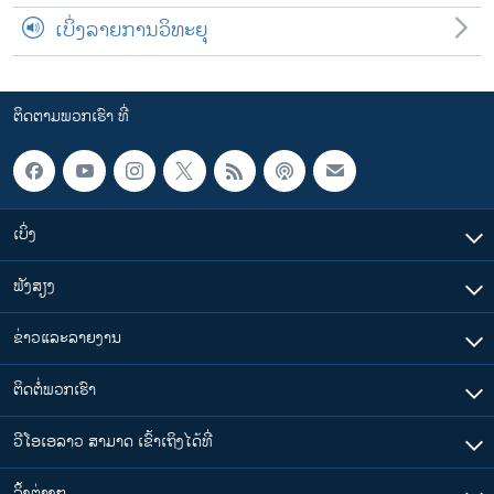
ເບິ່ງລາຍການວິທະຍຸ
ຕິດຕາມພວກເຮົາ ທີ່
ເບິ່ງ
ຟັງສຽງ
ຂ່າວແລະລາຍງານ
ຕິດຕໍ່ພວກເຮົາ
ວີໂອເອລາວ ສາມາດ ເຂົ້າເຖິງໄດ້ທີ່
​ລິ້ງ​ຕ່າງໆ