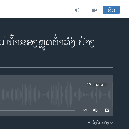
ສົດ
​ແມ່​ນ້ຳ​ຂອງ​ຫຼຸດ​ຕ່ຳ​ລົງ ຢ່າງ
EMBED
ble
3:53
ລິງໂດຍກົງ
EMBED