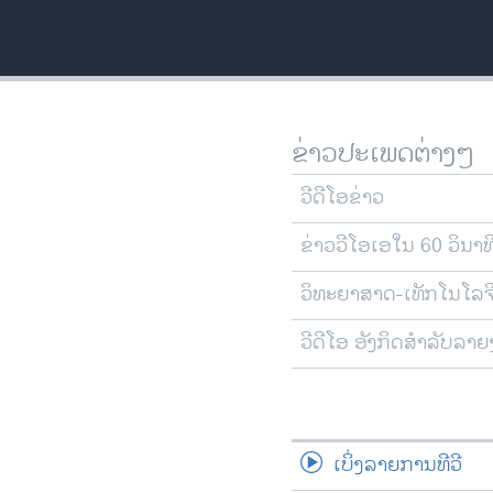
ວິທະຍາສາດ-ເທັກໂນໂລຈີ
ທຸລະກິດ
ພາສາອັງກິດ
ວີດີໂອ
ຂ່າວປະເພດຕ່າງໆ
ສຽງ
ວີດີໂອຂ່າວ
ລາຍການກະຈາຍສຽງ
ຂ່າວວີໂອເອໃນ 60 ວິນາທ
ລາຍງານ
ວິທະຍາສາດ-ເທັກໂນໂລຈ
ວີດີໂອ ອັງກິດສຳລັບລາ
ເບິ່ງລາຍການທີວີ