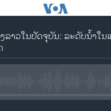
ວ​ໃນ​ປັດ​ຈຸ​ບັນ: ​​​​​​​​​ລະ​ດັບ​ນ້ຳ​ໃນ
ຸດ
No media source currently availa