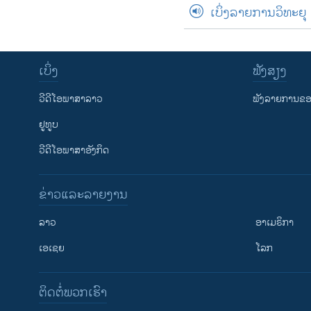
ເບິ່ງລາຍການວິທະຍຸ
ເບິ່ງ
ຟັງສຽງ
ວີດີໂອພາສາລາວ
ຟັງລາຍການຂອງ
ຢູທູບ
ວີດີໂອພາສາອັງກິດ
ຂ່າວແລະລາຍງານ
ລາວ
ອາເມຣິກາ
ເອເຊຍ
ໂລກ
ຕິດຕໍ່ພວກເຮົາ