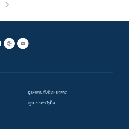
ສຸຂະພາບກັບວິທະຍາສາດ
ຮຽນ-ພາສາອັງກິດ