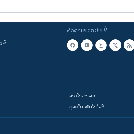
ຕິດຕາມພວກເຮົາ ທີ່
ເຮົາ
ລາວໃນຕ່າງແດນ
ທຸລະກິດ-ເທັກໂນໂລຈີ