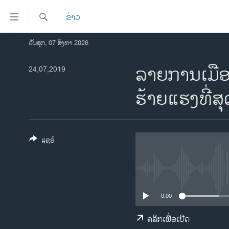
ລິ້ງ
ຂ່າວ
ສຳຫລັບ
ເຂົ້າ
ຄົ້ນຫາ
ວັນສຸກ, 07 ສິງຫາ 2026
ໂຮມເພຈ
ຫາ
ລາວ
ລາຍ​ການ​ເມືອງ​ລາ
24,07,2019
ຂ້າມ
ຂ້າມ
ອາເມຣິກາ
ຮ້າຍ​ແຮງ​ທີ່​ສ
ຂ້າມ
ການເລືອກຕັ້ງ ປະທານາທີບໍດີ ສະຫະລັດ
ໄປ
2024
ຫາ
ຂ່າວ​ຈີນ
ຊອກ
ແຊຣ໌
ຄົ້ນ
ໂລກ
ເອເຊຍ
ອິດສະຫຼະພາບດ້ານການຂ່າວ
0:00
ຊີວິດຊາວລາວ
ຄລິກເພື່ອເປີດ
ຊຸມຊົນຊາວລາວ