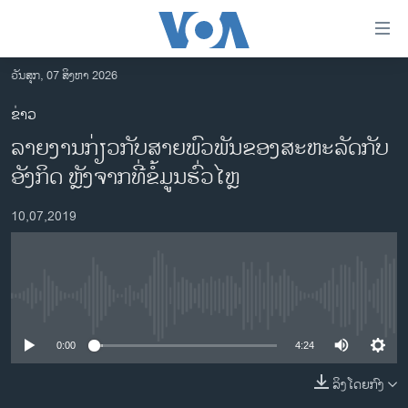
ລິ້ງ
ສຳຫລັບ
ເຂົ້າ
ວັນສຸກ, 07 ສິງຫາ 2026
ຫາ
ໂຮມເພຈ
ຂ່າວ
ຂ້າມ
ລາວ
ລາຍ​ງານ​ກ່ຽວ​ກັບ​ສາຍ​ພົວ​ພັນ​ຂອງ​ສະ​ຫະ​ລັດ​ກັບ​
ຂ້າມ
ອາເມຣິກາ
ຂ້າມ
ອັງ​ກິດ ຫຼັງ​ຈາກ​ທີ່​ຂໍ້​ມູນ​ຮົ່ວ​ໄຫຼ
ໄປ
ການເລືອກຕັ້ງ ປະທານາທີບໍດີ ສະຫະລັດ 2024
ຫາ
10,07,2019
ຂ່າວ​ຈີນ
ຊອກ
ຄົ້ນ
ໂລກ
ເອເຊຍ
No media source currently available
ອິດສະຫຼະພາບດ້ານການຂ່າວ
0:00
4:24
ຊີວິດຊາວລາວ
ລິງໂດຍກົງ
ຊຸມຊົນຊາວລາວ