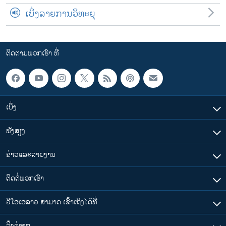
ເບິ່ງລາຍການວິທະຍຸ
ຕິດຕາມພວກເຮົາ ທີ່
ເບິ່ງ
ຟັງສຽງ
ຂ່າວແລະລາຍງານ
ຕິດຕໍ່ພວກເຮົາ
ວີໂອເອລາວ ສາມາດ ເຂົ້າເຖິງໄດ້ທີ່
​ລິ້ງ​ຕ່າງໆ