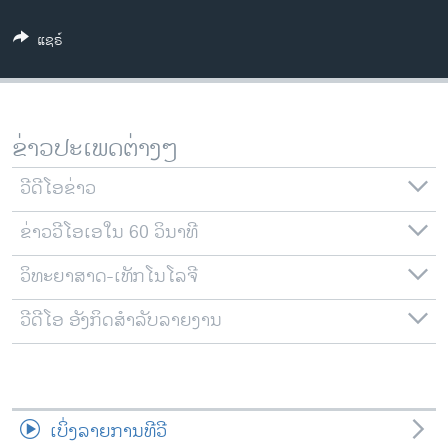
ວິທະຍາສາດ-ເທັກໂນໂລຈີ
ແຊຣ໌
ທຸລະກິດ
ພາສາອັງກິດ
ວີດີໂອ
ຂ່າວປະເພດຕ່າງໆ
ສຽງ
ວີດີໂອຂ່າວ
ລາຍການກະຈາຍສຽງ
ຕິດຕາມພວກເຮົາ ທີ່
ຂ່າວວີໂອເອໃນ 60 ວິນາທີ
ລາຍງານ
ວິທະຍາສາດ-ເທັກໂນໂລຈີ
ພາສາຕ່າງໆ
ວີດີໂອ ອັງກິດສຳລັບລາຍງານ
ເບິ່ງລາຍການທີວີ