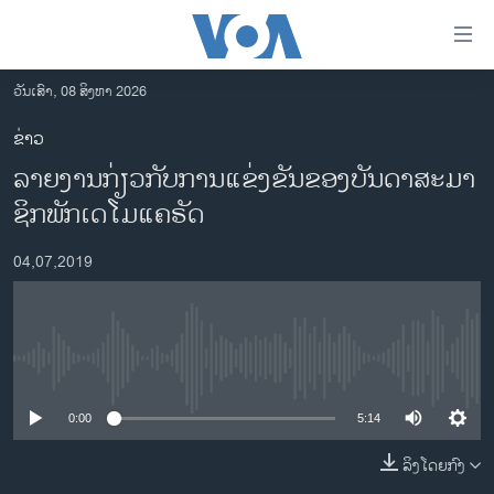
ລິ້ງ
ສຳຫລັບ
ເຂົ້າ
ວັນເສົາ, 08 ສິງຫາ 2026
ຫາ
ໂຮມເພຈ
ຂ່າວ
ຂ້າມ
ລາວ
ລາຍ​ງານ​ກ່ຽວ​ກັບ​ການ​ແຂ່ງ​ຂັນ​ຂອງ​ບັນ​ດາ​ສະ​ມາ​
ຂ້າມ
ອາເມຣິກາ
ຂ້າມ
ຊິ​ກພັກເດ​ໂມ​ແຄ​ຣັດ
ໄປ
ການເລືອກຕັ້ງ ປະທານາທີບໍດີ ສະຫະລັດ 2024
ຫາ
04,07,2019
ຂ່າວ​ຈີນ
ຊອກ
ຄົ້ນ
ໂລກ
ເອເຊຍ
No media source currently available
ອິດສະຫຼະພາບດ້ານການຂ່າວ
0:00
5:14
ຊີວິດຊາວລາວ
ລິງໂດຍກົງ
ຊຸມຊົນຊາວລາວ