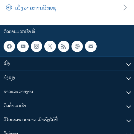
ເບິ່ງລາຍການວິທະຍຸ
ຕິດຕາມພວກເຮົາ ທີ່
ເບິ່ງ
ຟັງສຽງ
ຂ່າວແລະລາຍງານ
ຕິດຕໍ່ພວກເຮົາ
ວີໂອເອລາວ ສາມາດ ເຂົ້າເຖິງໄດ້ທີ່
​ລິ້ງ​ຕ່າງໆ