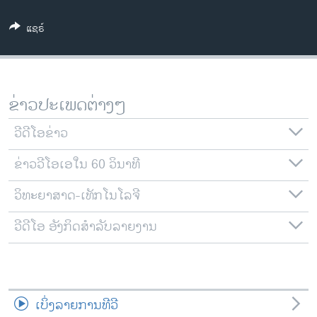
ວິທະຍາສາດ-ເທັກໂນໂລຈີ
ແຊຣ໌
ທຸລະກິດ
ພາສາອັງກິດ
ວີດີໂອ
ຂ່າວປະເພດຕ່າງໆ
ສຽງ
ວີດີໂອຂ່າວ
ລາຍການກະຈາຍສຽງ
ຕິດຕາມພວກເຮົາ ທີ່
ຂ່າວວີໂອເອໃນ 60 ວິນາທີ
ລາຍງານ
ວິທະຍາສາດ-ເທັກໂນໂລຈີ
ພາສາຕ່າງໆ
ວີດີໂອ ອັງກິດສຳລັບລາຍງານ
ເບິ່ງລາຍການທີວີ