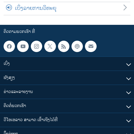
ເບິ່ງລາຍການວິທະຍຸ
ຕິດຕາມພວກເຮົາ ທີ່
ເບິ່ງ
ຟັງສຽງ
ຂ່າວແລະລາຍງານ
ຕິດຕໍ່ພວກເຮົາ
ວີໂອເອລາວ ສາມາດ ເຂົ້າເຖິງໄດ້ທີ່
​ລິ້ງ​ຕ່າງໆ