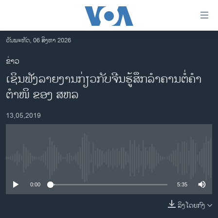
ລິ້ງ
ສຳຫລັບ
ເຂົ້າ
ວັນພະຫັດ, 06 ສິງຫາ 2026
ຫາ
ໂຮມເພຈ
ຂ່າວ
ຂ້າມ
ລາວ
ເຊິນ​ຟັງ​ລ​າຍ​ງານ​ກ່ຽວ​ກັບ​ຈີນ​ຮູ້​ສຶກ​ລຳ​ຄານ​ຕໍ່​ຄຳ​
ຂ້າມ
ອາເມຣິກາ
ຂ້າມ
ຕຳ​ໜິ ຂອງ ສ​ຫລ
ໄປ
ການເລືອກຕັ້ງ ປະທານາທີບໍດີ ສະຫະລັດ 2024
ຫາ
13,05,2019
ຂ່າວ​ຈີນ
ຊອກ
ຄົ້ນ
ໂລກ
ເອເຊຍ
No media source currently available
ອິດສະຫຼະພາບດ້ານການຂ່າວ
0:00
5:35
ຊີວິດຊາວລາວ
ລິງໂດຍກົງ
ຊຸມຊົນຊາວລາວ