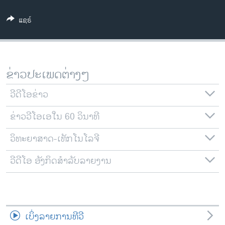
ວິທະຍາສາດ-ເທັກໂນໂລຈີ
ແຊຣ໌
ທຸລະກິດ
ພາສາອັງກິດ
ວີດີໂອ
ຂ່າວປະເພດຕ່າງໆ
ສຽງ
ວີດີໂອຂ່າວ
ລາຍການກະຈາຍສຽງ
ຕິດຕາມພວກເຮົາ ທີ່
ຂ່າວວີໂອເອໃນ 60 ວິນາທີ
ລາຍງານ
ວິທະຍາສາດ-ເທັກໂນໂລຈີ
ພາສາຕ່າງໆ
ວີດີໂອ ອັງກິດສຳລັບລາຍງານ
ເບິ່ງລາຍການທີວີ