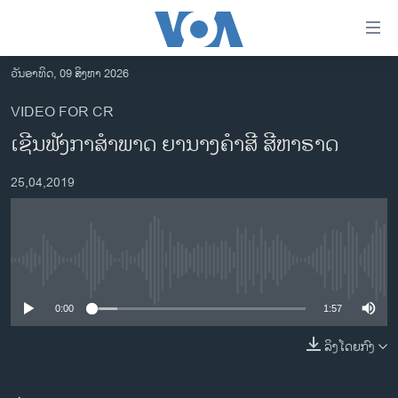
ລິ້ງ
ສຳຫລັບ
ເຂົ້າ
ວັນອາທິດ, 09 ສິງຫາ 2026
ຫາ
ໂຮມເພຈ
VIDEO FOR CR
ຂ້າມ
ລາວ
ເຊີນ​ຟັງ​ກາ​ສຳ​ພາດ ຍານ​າງ​ຄຳ​ສີ ສີ​ຫາ​ຣາດ
ຂ້າມ
ອາເມຣິກາ
ຂ້າມ
25,04,2019
ໄປ
ການເລືອກຕັ້ງ ປະທານາທີບໍດີ ສະຫະລັດ 2024
ຫາ
ຂ່າວ​ຈີນ
ຊອກ
ຄົ້ນ
ໂລກ
No media source currently available
ເອເຊຍ
0:00
1:57
ອິດສະຫຼະພາບດ້ານການຂ່າວ
ຊີວິດຊາວລາວ
ລິງໂດຍກົງ
ຊຸມຊົນຊາວລາວ