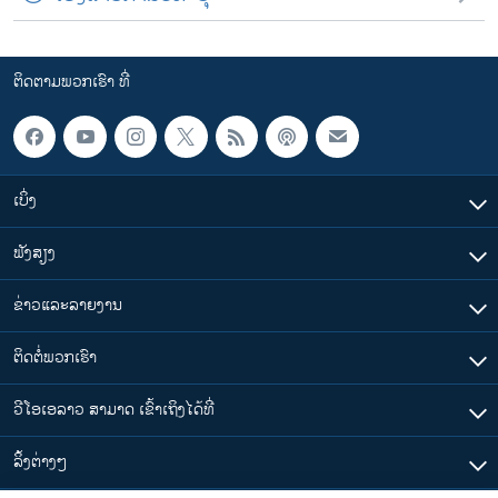
ຕິດຕາມພວກເຮົາ ທີ່
ເບິ່ງ
ຟັງສຽງ
ຂ່າວແລະລາຍງານ
ຕິດຕໍ່ພວກເຮົາ
ວີໂອເອລາວ ສາມາດ ເຂົ້າເຖິງໄດ້ທີ່
​ລິ້ງ​ຕ່າງໆ