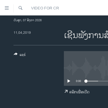
ລິ້ງ
VIDEO FOR CR
ສຳຫລັບ
ເຂົ້າ
ຄົ້ນຫາ
ວັນສຸກ, 07 ສິງຫາ 2026
ໂຮມເພຈ
ຫາ
ລາວ
ເຊີນ​ຟັງ​ກາ​ນ
11,04,2019
ຂ້າມ
ຂ້າມ
ອາເມຣິກາ
ຂ້າມ
ການເລືອກຕັ້ງ ປະທານາທີບໍດີ ສະຫະລັດ
ໄປ
2024
ແຊຣ໌
ຫາ
ຂ່າວ​ຈີນ
ຊອກ
ຄົ້ນ
ໂລກ
ເອເຊຍ
0:00
ອິດສະຫຼະພາບດ້ານການຂ່າວ
ຄລິກເພື່ອເປີດ
ຊີວິດຊາວລາວ
ຊຸມຊົນຊາວລາວ