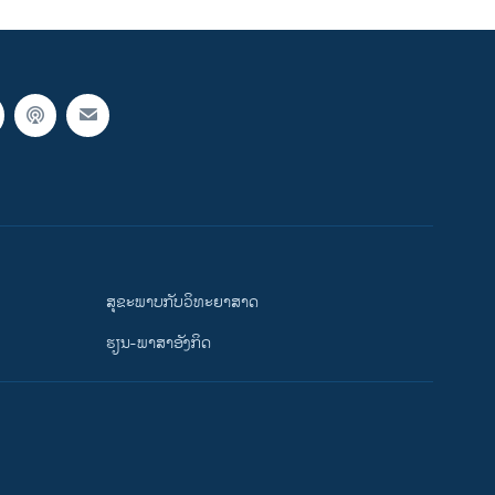
ສຸຂະພາບກັບວິທະຍາສາດ
ຮຽນ-ພາສາອັງກິດ