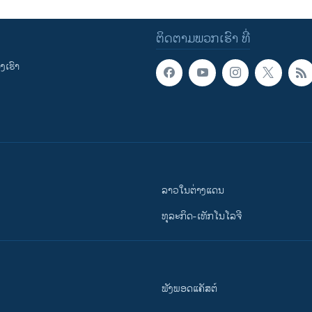
ຕິດຕາມພວກເຮົາ ທີ່
ເຮົາ
ລາວໃນຕ່າງແດນ
ທຸລະກິດ-ເທັກໂນໂລຈີ
ຟັງພອດແຄັສຕ໌