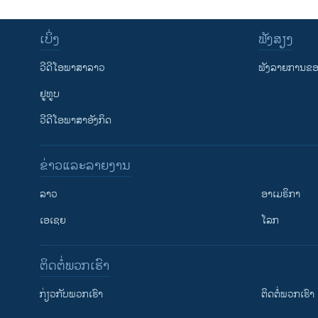
ເບິ່ງ
ຟັງສຽງ
ວີດີໂອພາສາລາວ
ຟັງລາຍການຂອງ
ຢູທູບ
ວີດີໂອພາສາອັງກິດ
ຂ່າວແລະລາຍງານ
ລາວ
ອາເມຣິກາ
ເອເຊຍ
ໂລກ
ຕິດຕໍ່ພວກເຮົາ
ກ່ຽວກັບພວກເຮົາ
ຕິດຕໍ່ພວກເຮົາ