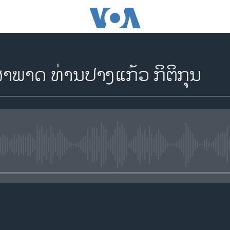
​ສຳ​ພາດ ທ່ານ​ປາງ​ແກ້ວ ກິ​ຕິ​ກຸນ
No media source currently availa