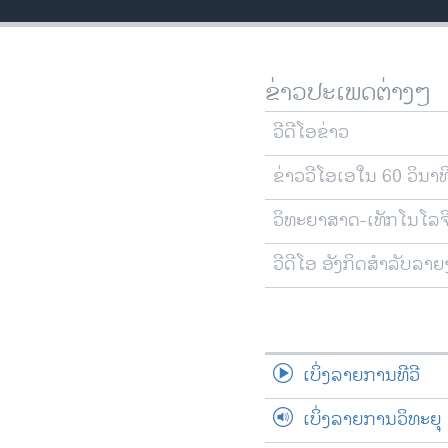
ວິທະຍາສາດ-ເທັກໂນໂລຈີ
ທຸລະກິດ
ຂ່າວປະເພດຕ່າງໆ
ພາສາອັງກິດ
ວີດີໂອ
ວີດີໂອຂ່າວ
ສຽງ
ຂ່າວວີໂອເອໃນ 60 ວິນາທ
ລາຍການກະຈາຍສຽງ
ວິທະຍາສາດ-ເທັກໂນໂລຈ
ລາຍງານ
ວີດີໂອ ອັງກິດສຳລັບລາ
ເບິ່ງລາຍການທີວີ
ເບິ່ງລາຍການວິທະຍຸ