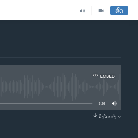
ສົດ
EMBED
ble
3:26
ລິງໂດຍກົງ
EMBED