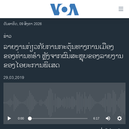
ລິ້ງ
ສຳຫລັບ
ເຂົ້າ
ວັນອາທິດ, 09 ສິງຫາ 2026
ຫາ
ໂຮມເພຈ
ຂ່າວ
ຂ້າມ
ລາວ
ລາຍ​ງານ​ກ່ຽວ​ກັບການ​ກະ​ຕຸ້ນ​ທາງ​ການ​ເມືອງ
ຂ້າມ
ອາເມຣິກາ
ຂ້າມ
ຂອງ​ທ່ານ​ທ​ຣຳ ​​​​​ຫຼັງ​ຈາກຜົນ​ສະ​ຫຼຸບ​ຂອງລາຍ​ງານ​
ໄປ
ການເລືອກຕັ້ງ ປະທານາທີບໍດີ ສະຫະລັດ 2024
ຂອງ​ໄອ​ຍະ​ການ​ພິ​ເສດ
ຫາ
ຂ່າວ​ຈີນ
ຊອກ
29,03,2019
ຄົ້ນ
ໂລກ
ເອເຊຍ
ອິດສະຫຼະພາບດ້ານການຂ່າວ
No media source currently available
ຊີວິດຊາວລາວ
0:00
6:17
ຊຸມຊົນຊາວລາວ