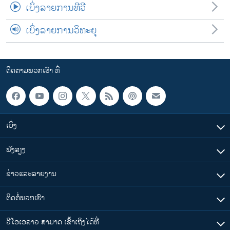
ເບິ່ງລາຍການທີວີ
ເບິ່ງລາຍການວິທະຍຸ
ຕິດຕາມພວກເຮົາ ທີ່
ເບິ່ງ
ຟັງສຽງ
ຂ່າວແລະລາຍງານ
ຕິດຕໍ່ພວກເຮົາ
ວີໂອເອລາວ ສາມາດ ເຂົ້າເຖິງໄດ້ທີ່