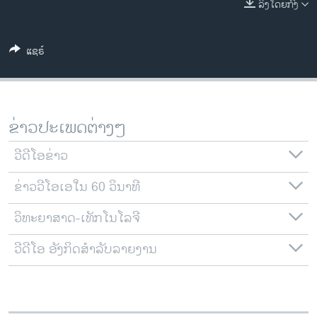
ລິງໂດຍກົງ
ວິທະຍາສາດ-ເທັກໂນໂລຈີ
ທຸລະກິດ
ແຊຣ໌
ພາສາອັງກິດ
ວີດີໂອ
ສຽງ
ຂ່າວປະເພດຕ່າງໆ
ລາຍການກະຈາຍສຽງ
ຕິດຕາມພວກເຮົາ ທີ່
ວີດີໂອຂ່າວ
ລາຍງານ
ຂ່າວວີໂອເອໃນ 60 ວິນາທີ
ວິທະຍາສາດ-ເທັກໂນໂລຈີ
ພາສາຕ່າງໆ
ວີດີໂອ ອັງກິດສຳລັບລາຍງານ