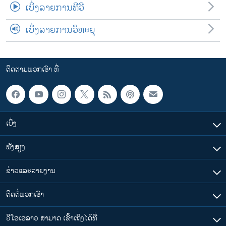
ເບິ່ງລາຍການທີວີ
ເບິ່ງລາຍການວິທະຍຸ
ຕິດຕາມພວກເຮົາ ທີ່
ເບິ່ງ
ຟັງສຽງ
ຂ່າວແລະລາຍງານ
ຕິດຕໍ່ພວກເຮົາ
ວີໂອເອລາວ ສາມາດ ເຂົ້າເຖິງໄດ້ທີ່