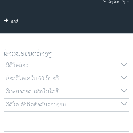
ລິງໂດຍກົງ
ວິທະຍາສາດ-ເທັກໂນໂລຈີ
ທຸລະກິດ
ແຊຣ໌
ພາສາອັງກິດ
ວີດີໂອ
ສຽງ
ຂ່າວປະເພດຕ່າງໆ
ລາຍການກະຈາຍສຽງ
ຕິດຕາມພວກເຮົາ ທີ່
ວີດີໂອຂ່າວ
ລາຍງານ
ຂ່າວວີໂອເອໃນ 60 ວິນາທີ
ວິທະຍາສາດ-ເທັກໂນໂລຈີ
ພາສາຕ່າງໆ
ວີດີໂອ ອັງກິດສຳລັບລາຍງານ