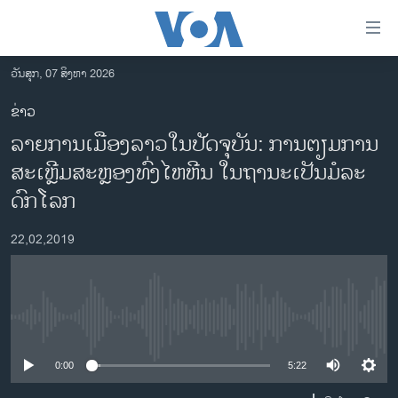
ລິ້ງ
ສຳຫລັບ
ເຂົ້າ
ວັນສຸກ, 07 ສິງຫາ 2026
ຫາ
ໂຮມເພຈ
ຂ່າວ
ຂ້າມ
ລາວ
ລາຍ​ການ​ເມືອງ​ລາວ​ໃນ​ປັດ​ຈຸ​ບັນ: ​​​​​​ການ​ຕຽມ​ການ
ຂ້າມ
ອາເມຣິກາ
ຂ້າມ
ສະ​ເຫຼີມ​ສະ​ຫຼອງທົ່ງ​ໄຫ​ຫີນ ໃນ​ຖາ​ນະ​ເປັນ​ມໍ​ລະ​
ໄປ
ການເລືອກຕັ້ງ ປະທານາທີບໍດີ ສະຫະລັດ 2024
ດົກ​ໂລກ
ຫາ
ຂ່າວ​ຈີນ
ຊອກ
22,02,2019
ຄົ້ນ
ໂລກ
ເອເຊຍ
ອິດສະຫຼະພາບດ້ານການຂ່າວ
No media source currently available
ຊີວິດຊາວລາວ
0:00
5:22
ຊຸມຊົນຊາວລາວ