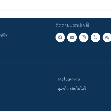
ຕິດຕາມພວກເຮົາ ທີ່
ເຮົາ
ລາວໃນຕ່າງແດນ
ທຸລະກິດ-ເທັກໂນໂລຈີ