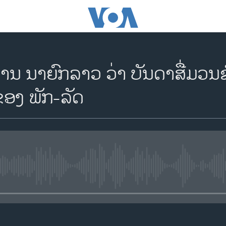
ານ ນາຍົກລາວ ວ່າ ບັນດາສື່ມວນ
ອງ ພັກ-ລັດ
No media source currently availa