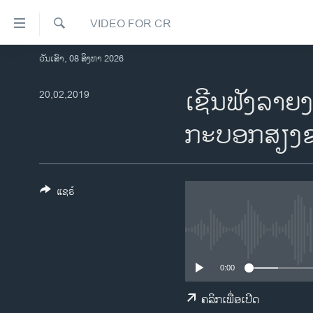
ລິ້ງ
VIDEO FOR CR
ສຳຫລັບ
ເຂົ້າ
ຄົ້ນຫາ
ວັນເສົາ, 08 ສິງຫາ 2026
ໂຮມເພຈ
ຫາ
ລາວ
ເຊີນຟັງລາຍງ
20,02,2019
ຂ້າມ
ຂ້າມ
ອາເມຣິກາ
ກະບອກສຽງຂ
ຂ້າມ
ການເລືອກຕັ້ງ ປະທານາທີບໍດີ ສະຫະລັດ
ໄປ
2024
ຫາ
ຂ່າວ​ຈີນ
ຊອກ
ແຊຣ໌
ຄົ້ນ
ໂລກ
ເອເຊຍ
ອິດສະຫຼະພາບດ້ານການຂ່າວ
0:00
ຊີວິດຊາວລາວ
ຄລິກເພື່ອເປີດ
ຊຸມຊົນຊາວລາວ