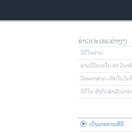
ວິທະຍາສາດ-ເທັກໂນໂລຈີ
ທຸລະກິດ
ພາສາອັງກິດ
ວີດີໂອ
ຂ່າວປະເພດຕ່າງໆ
ສຽງ
ວີດີໂອຂ່າວ
ລາຍການກະຈາຍສຽງ
ຂ່າວວີໂອເອໃນ 60 ວິນາທ
ລາຍງານ
ວິທະຍາສາດ-ເທັກໂນໂລຈ
ວີດີໂອ ອັງກິດສຳລັບລາ
ເບິ່ງລາຍການທີວີ