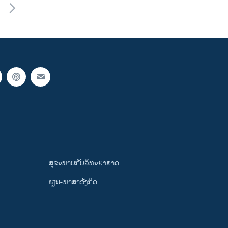
ສຸຂະພາບກັບວິທະຍາສາດ
ຮຽນ-ພາສາອັງກິດ