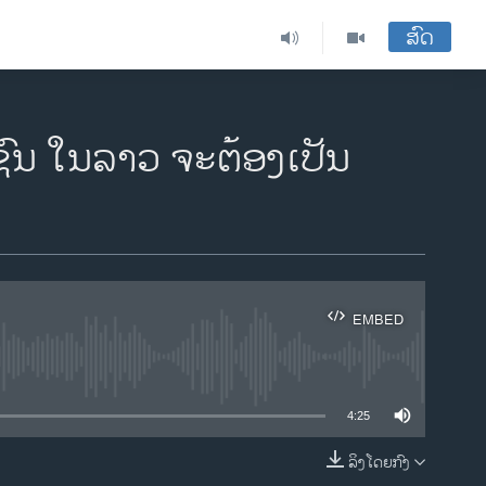
ສົດ
ຊົນ ໃນລາວ ຈະຕ້ອງເປັນ
EMBED
ble
4:25
ລິງໂດຍກົງ
EMBED