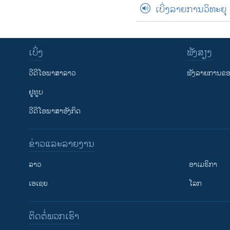
ເບິ່ງລາຍການວິທະຍຸ
ເບິ່ງ
ຟັງສຽງ
ວີດີໂອພາສາລາວ
ຟັງລາຍການຂອງ
ຢູທູບ
ວີດີໂອພາສາອັງກິດ
ຂ່າວແລະລາຍງານ
ລາວ
ອາເມຣິກາ
ເອເຊຍ
ໂລກ
ຕິດຕໍ່ພວກເຮົາ