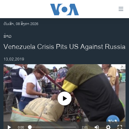
ລິ້ງ
ສຳຫລັບ
ເຂົ້າ
ວັນເສົາ, 08 ສິງຫາ 2026
ຫາ
ໂຮມເພຈ
ຂ່າວ
ຂ້າມ
ລາວ
Venezuela Crisis Pits US Against Russia
ຂ້າມ
ອາເມຣິກາ
ຂ້າມ
13,02,2019
ໄປ
ການເລືອກຕັ້ງ ປະທານາທີບໍດີ ສະຫະລັດ 2024
ຫາ
ຂ່າວ​ຈີນ
ຊອກ
ຄົ້ນ
ໂລກ
ເອເຊຍ
No media source currently available
ອິດສະຫຼະພາບດ້ານການຂ່າວ
ຊີວິດຊາວລາວ
ຊຸມຊົນຊາວລາວ
0:00
2:01