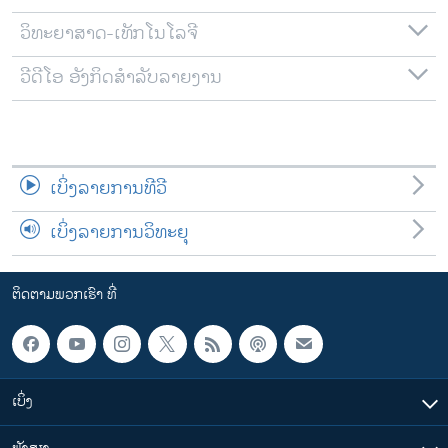
ວິທະຍາສາດ-ເທັກໂນໂລຈີ
ວີດີໂອ ອັງກິດສຳລັບລາຍງານ
ເບິ່ງລາຍການທີວີ
ເບິ່ງລາຍການວິທະຍຸ
ຕິດຕາມພວກເຮົາ ທີ່
ເບິ່ງ