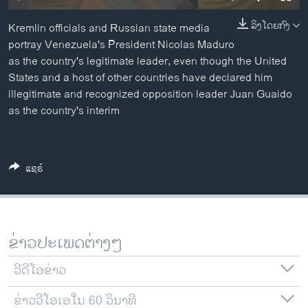
ວິທະຍາສາດ-ເທັກໂນໂລຈີ
ລິງໂດຍກົງ
Kremlin officials and Russian state media
ທຸລະກິດ
portray Venezuela's President Nicolas Maduro
ພາສາອັງກິດ
as the country's legitimate leader, even though the United
States and a host of other countries have declared him
ວີດີໂອ
illegitimate and recognized opposition leader Juan Guaido
ສຽງ
as the country's interim
ລາຍການກະຈາຍສຽງ
ຕິດຕາມພວກເຮົາ ທີ່
ລາຍງານ
ແຊຣ໌
ພາສາຕ່າງໆ
ຂ່າວປະເພດຕ່າງໆ
ວີດີໂອຂ່າວ
ຂ່າວວີໂອເອໃນ 60 ວິນາທີ