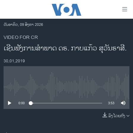
ລິ້ງ
ສຳຫລັບ
ເຂົ້າ
ວັນອາທິດ, 09 ສິງຫາ 2026
ຫາ
ໂຮມເພຈ
VIDEO FOR CR
ຂ້າມ
ລາວ
ເຊີນ​ຟັງ​ການ​ສຳ​ພາດ ດ​ຣ. ກາບ​ແກ້ວ ສຸ​ວັນ​ຣາ​ສີ.
ຂ້າມ
ອາເມຣິກາ
ຂ້າມ
30,01,2019
ໄປ
ການເລືອກຕັ້ງ ປະທານາທີບໍດີ ສະຫະລັດ 2024
ຫາ
ຂ່າວ​ຈີນ
ຊອກ
ຄົ້ນ
ໂລກ
No media source currently available
ເອເຊຍ
0:00
3:53
ອິດສະຫຼະພາບດ້ານການຂ່າວ
ຊີວິດຊາວລາວ
ລິງໂດຍກົງ
ຊຸມຊົນຊາວລາວ