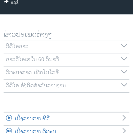
ແຊຣ໌
ວິທະຍາສາດ-ເທັກໂນໂລຈີ
ທຸລະກິດ
ພາສາອັງກິດ
ຂ່າວປະເພດຕ່າງໆ
ວີດີໂອ
ວີດີໂອຂ່າວ
ສຽງ
ຂ່າວວີໂອເອໃນ 60 ວິນາທີ
ລາຍການກະຈາຍສຽງ
ຕິດຕາມພວກເຮົາ ທີ່
ລາຍງານ
ວິທະຍາສາດ-ເທັກໂນໂລຈີ
ວີດີໂອ ອັງກິດສຳລັບລາຍງານ
ພາສາຕ່າງໆ
ເບິ່ງລາຍການທີວີ
ເບິ່ງລາຍການວິທະຍຸ