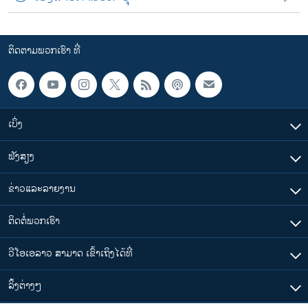
ຕິດຕາມພວກເຮົາ ທີ່
ເບິ່ງ
ຟັງສຽງ
ຂ່າວແລະລາຍງານ
ຕິດຕໍ່ພວກເຮົາ
ວີໂອເອລາວ ສາມາດ ເຂົ້າເຖິງໄດ້ທີ່
​ລິ້ງ​ຕ່າງໆ