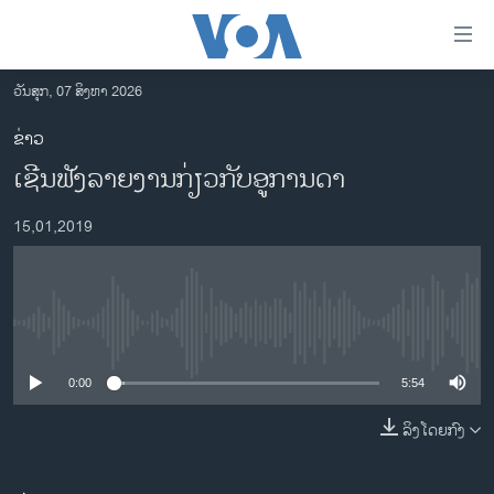
ລິ້ງ
ສຳຫລັບ
ເຂົ້າ
ວັນສຸກ, 07 ສິງຫາ 2026
ຫາ
ໂຮມເພຈ
ຂ່າວ
ຂ້າມ
ລາວ
ເຊີນຟັງລາຍງານກ່ຽວກັບອູການດາ
ຂ້າມ
ອາເມຣິກາ
ຂ້າມ
15,01,2019
ໄປ
ການເລືອກຕັ້ງ ປະທານາທີບໍດີ ສະຫະລັດ 2024
ຫາ
ຂ່າວ​ຈີນ
ຊອກ
ຄົ້ນ
ໂລກ
No media source currently available
ເອເຊຍ
0:00
5:54
ອິດສະຫຼະພາບດ້ານການຂ່າວ
ຊີວິດຊາວລາວ
ລິງໂດຍກົງ
ຊຸມຊົນຊາວລາວ