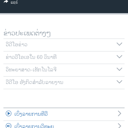
ແຊຣ໌
ວິທະຍາສາດ-ເທັກໂນໂລຈີ
ທຸລະກິດ
ພາສາອັງກິດ
ຂ່າວປະເພດຕ່າງໆ
ວີດີໂອ
ວີດີໂອຂ່າວ
ສຽງ
ຂ່າວວີໂອເອໃນ 60 ວິນາທີ
ລາຍການກະຈາຍສຽງ
ຕິດຕາມພວກເຮົາ ທີ່
ລາຍງານ
ວິທະຍາສາດ-ເທັກໂນໂລຈີ
ວີດີໂອ ອັງກິດສຳລັບລາຍງານ
ພາສາຕ່າງໆ
ເບິ່ງລາຍການທີວີ
ເບິ່ງລາຍການວິທະຍຸ