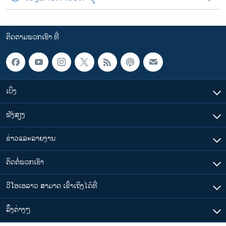
ຕິດຕາມພວກເຮົາ ທີ່
ເບິ່ງ
ຟັງສຽງ
ຂ່າວແລະລາຍງານ
ຕິດຕໍ່ພວກເຮົາ
ວີໂອເອລາວ ສາມາດ ເຂົ້າເຖິງໄດ້ທີ່
​ລິ້ງ​ຕ່າງໆ