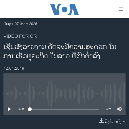
ລິ້ງ
ສຳຫລັບ
ເຂົ້າ
ວັນສຸກ, 07 ສິງຫາ 2026
ຫາ
ໂຮມເພຈ
VIDEO FOR CR
ຂ້າມ
ລາວ
ເຊີນຟັງລາຍງານ ດັດຊະນີຄວາມສະດວກ ໃນ
ຂ້າມ
ອາເມຣິກາ
ຂ້າມ
ການເຮັດທຸລະກິດ ໃນລາວ ທີ່ຕົກຕໍ່າລົງ
ໄປ
ການເລືອກຕັ້ງ ປະທານາທີບໍດີ ສະຫະລັດ 2024
ຫາ
12,01,2019
ຂ່າວ​ຈີນ
ຊອກ
ຄົ້ນ
ໂລກ
ເອເຊຍ
No media source currently available
ອິດສະຫຼະພາບດ້ານການຂ່າວ
0:00
5:02
ຊີວິດຊາວລາວ
ລິງໂດຍກົງ
ຊຸມຊົນຊາວລາວ