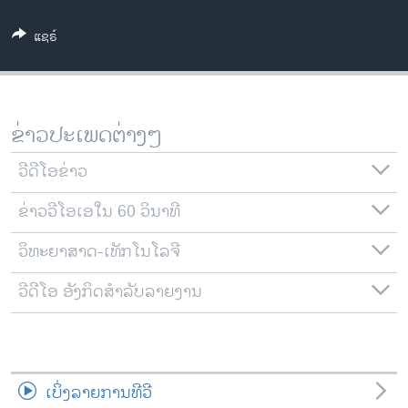
ວິທະຍາສາດ-ເທັກໂນໂລຈີ
ແຊຣ໌
ທຸລະກິດ
ພາສາອັງກິດ
ວີດີໂອ
ຂ່າວປະເພດຕ່າງໆ
ສຽງ
ວີດີໂອຂ່າວ
ລາຍການກະຈາຍສຽງ
ຕິດຕາມພວກເຮົາ ທີ່
ຂ່າວວີໂອເອໃນ 60 ວິນາທີ
ລາຍງານ
ວິທະຍາສາດ-ເທັກໂນໂລຈີ
ພາສາຕ່າງໆ
ວີດີໂອ ອັງກິດສຳລັບລາຍງານ
ເບິ່ງລາຍການທີວີ