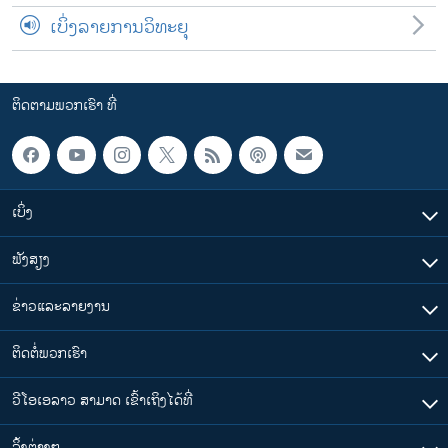
ເບິ່ງລາຍການວິທະຍຸ
ຕິດຕາມພວກເຮົາ ທີ່
ເບິ່ງ
ຟັງສຽງ
ຂ່າວແລະລາຍງານ
ຕິດຕໍ່ພວກເຮົາ
ວີໂອເອລາວ ສາມາດ ເຂົ້າເຖິງໄດ້ທີ່
​ລິ້ງ​ຕ່າງໆ