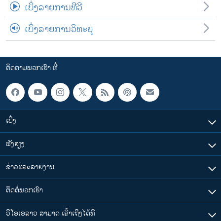
ເບິ່ງລາຍການທີວີ
ເບິ່ງລາຍການວິທະຍຸ
ຕິດຕາມພວກເຮົາ ທີ່
ເບິ່ງ
ຟັງສຽງ
ຂ່າວແລະລາຍງານ
ຕິດຕໍ່ພວກເຮົາ
ວີໂອເອລາວ ສາມາດ ເຂົ້າເຖິງໄດ້ທີ່