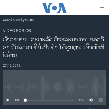
ລິ້ງ
ສຳຫລັບ
ເຂົ້າ
ວັນອາທິດ, 09 ສິງຫາ 2026
ຫາ
ໂຮມເພຈ
VIDEO FOR CR
ຂ້າມ
ລາວ
ຟັງ​ລາຍ​ງານ ສະ​ຫະ​ລັດ ພິ​ຈາ​ລະ​ນາ ການ​ອອກ​ວີ​
ຂ້າມ
ອາເມຣິກາ
ຂ້າມ
ຊາ​ ນັກ​ສຶກ​ສາ ທີ່ບໍ່​ເປັນ​ທຳ ໃຫ້​ລູກຫຼານ​ເຈົ້າ​ໜ້າ​ທີ່
ໄປ
ການເລືອກຕັ້ງ ປະທານາທີບໍດີ ສະຫະລັດ 2024
ອີ​ຣ່ານ
ຫາ
ຂ່າວ​ຈີນ
ຊອກ
27,12,2018
ຄົ້ນ
ໂລກ
ເອເຊຍ
ອິດສະຫຼະພາບດ້ານການຂ່າວ
No media source currently available
ຊີວິດຊາວລາວ
0:00
4:15
ຊຸມຊົນຊາວລາວ