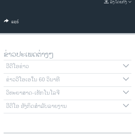
ລິງໂດຍກົງ
ວິທະຍາສາດ-ເທັກໂນໂລຈີ
ທຸລະກິດ
ແຊຣ໌
ພາສາອັງກິດ
ວີດີໂອ
ສຽງ
ຂ່າວປະເພດຕ່າງໆ
ລາຍການກະຈາຍສຽງ
ຕິດຕາມພວກເຮົາ ທີ່
ວີດີໂອຂ່າວ
ລາຍງານ
ຂ່າວວີໂອເອໃນ 60 ວິນາທີ
ວິທະຍາສາດ-ເທັກໂນໂລຈີ
ພາສາຕ່າງໆ
ວີດີໂອ ອັງກິດສຳລັບລາຍງານ