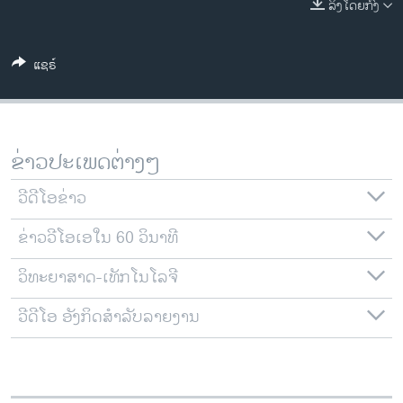
ລິງໂດຍກົງ
ວິທະຍາສາດ-ເທັກໂນໂລຈີ
ທຸລະກິດ
ແຊຣ໌
ພາສາອັງກິດ
ວີດີໂອ
ສຽງ
ຂ່າວປະເພດຕ່າງໆ
ລາຍການກະຈາຍສຽງ
ຕິດຕາມພວກເຮົາ ທີ່
ວີດີໂອຂ່າວ
ລາຍງານ
ຂ່າວວີໂອເອໃນ 60 ວິນາທີ
ວິທະຍາສາດ-ເທັກໂນໂລຈີ
ພາສາຕ່າງໆ
ວີດີໂອ ອັງກິດສຳລັບລາຍງານ