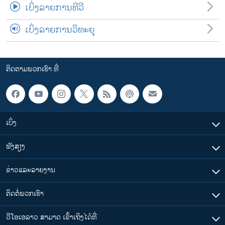
ເບິ່ງລາຍການທີວີ
ເບິ່ງລາຍການວິທະຍຸ
ຕິດຕາມພວກເຮົາ ທີ່
ເບິ່ງ
ຟັງສຽງ
ຂ່າວແລະລາຍງານ
ຕິດຕໍ່ພວກເຮົາ
ວີໂອເອລາວ ສາມາດ ເຂົ້າເຖິງໄດ້ທີ່