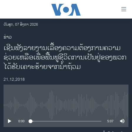
ລິ້ງ
ສຳຫລັບ
ເຂົ້າ
ວັນສຸກ, 07 ສິງຫາ 2026
ຫາ
ໂຮມເພຈ
ຂ່າວ
ຂ້າມ
ລາວ
ເຊີນ​ຟັງ​ລາຍ​ງານ​ເລື້ອງ​ຄວາມ​ຕ້ອງ​ການ​​ຄວາມ​
ຂ້າມ
ອາເມຣິກາ
ຂ້າມ
ຊ່ວຍ​ເຫລືອ​ເພື່ອ​ຟື້ນຟູ​ຊີ​ວິດການ​ເປັນ​ຢູ່​ຂອງ​ພວກ​
ໄປ
ການເລືອກຕັ້ງ ປະທານາທີບໍດີ ສະຫະລັດ 2024
ໄດ້​ຮັບ​ເຄາະ​ຮ້າຍ​ຈາກ​ນ້ຳ​ຖ້ວ​ມ
ຫາ
ຂ່າວ​ຈີນ
ຊອກ
21,12,2018
ຄົ້ນ
ໂລກ
ເອເຊຍ
ອິດສະຫຼະພາບດ້ານການຂ່າວ
No media source currently available
ຊີວິດຊາວລາວ
0:00
5:07
ຊຸມຊົນຊາວລາວ