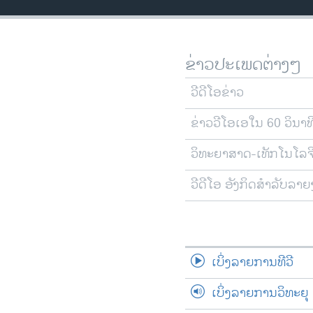
ວິທະຍາສາດ-ເທັກໂນໂລຈີ
ທຸລະກິດ
ຂ່າວປະເພດຕ່າງໆ
ພາສາອັງກິດ
ວີດີໂອ
ວີດີໂອຂ່າວ
ສຽງ
ຂ່າວວີໂອເອໃນ 60 ວິນາທ
ລາຍການກະຈາຍສຽງ
ວິທະຍາສາດ-ເທັກໂນໂລຈ
ລາຍງານ
ວີດີໂອ ອັງກິດສຳລັບລາ
ເບິ່ງລາຍການທີວີ
ເບິ່ງລາຍການວິທະຍຸ