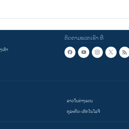
ຕິດຕາມພວກເຮົາ ທີ່
ເຮົາ
ລາວໃນຕ່າງແດນ
ທຸລະກິດ-ເທັກໂນໂລຈີ