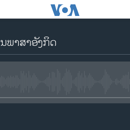
ຽນພາສາອັງກິດ
No media source currently availa