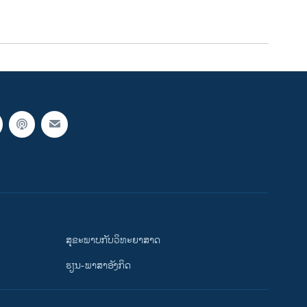
ສຸຂະພາບກັບວິທະຍາສາດ
ຮຽນ-ພາສາອັງກິດ