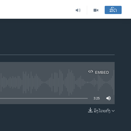
ສົດ
EMBED
ble
3:25
ລິງໂດຍກົງ
EMBED