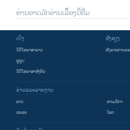
ທ່ານອາດມັກອ່ານເລື້ອງນີ້ຕື່ມ
ເບິ່ງ
ຟັງສຽງ
ວີດີໂອພາສາລາວ
ຟັງລາຍການຂອງ
ຢູທູບ
ວີດີໂອພາສາອັງກິດ
ຂ່າວແລະລາຍງານ
ລາວ
ອາເມຣິກາ
ເອເຊຍ
ໂລກ