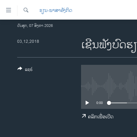
ລິ້ງ
ຮຽນ-ພາສາອັງກິດ
ສຳຫລັບ
ເຂົ້າ
ຄົ້ນຫາ
ວັນສຸກ, 07 ສິງຫາ 2026
ໂຮມເພຈ
ຫາ
ລາວ
ເຊີນຟັງບົດຮ
03,12,2018
ຂ້າມ
ຂ້າມ
ອາເມຣິກາ
ຂ້າມ
ການເລືອກຕັ້ງ ປະທານາທີບໍດີ ສະຫະລັດ
ໄປ
2024
ແຊຣ໌
ຫາ
ຂ່າວ​ຈີນ
ຊອກ
ຄົ້ນ
ໂລກ
ເອເຊຍ
0:00
ອິດສະຫຼະພາບດ້ານການຂ່າວ
ຄລິກເພື່ອເປີດ
ຊີວິດຊາວລາວ
ຊຸມຊົນຊາວລາວ