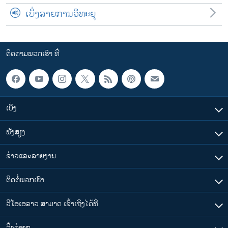
ເບິ່ງລາຍການວິທະຍຸ
ຕິດຕາມພວກເຮົາ ທີ່
ເບິ່ງ
ຟັງສຽງ
ຂ່າວແລະລາຍງານ
ຕິດຕໍ່ພວກເຮົາ
ວີໂອເອລາວ ສາມາດ ເຂົ້າເຖິງໄດ້ທີ່
​ລິ້ງ​ຕ່າງໆ