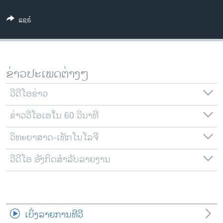
ວິທະຍາສາດ-ເທັກໂນໂລຈີ
ແຊຣ໌
ທຸລະກິດ
ພາສາອັງກິດ
ວີດີໂອ
ຂ່າວປະເພດຕ່າງໆ
ສຽງ
ວີດີໂອຂ່າວ
ລາຍການກະຈາຍສຽງ
ຕິດຕາມພວກເຮົາ ທີ່
ຂ່າວວີໂອເອໃນ 60 ວິນາທີ
ລາຍງານ
ວິທະຍາສາດ-ເທັກໂນໂລຈີ
ພາສາຕ່າງໆ
ວີດີໂອ ອັງກິດສຳລັບລາຍງານ
ເບິ່ງລາຍການທີວີ