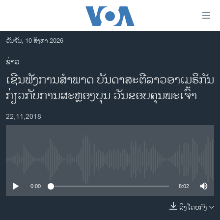
ລິ້ງ
ສຳຫລັບ
ເຂົ້າ
ວັນຈັນ, 10 ສິງຫາ 2026
ຫາ
ໂຮມເພຈ
ຂ່າວ
ຂ້າມ
ລາວ
ເຊີນ​ຟັງ​ການ​ສຳ​ພາດ ​ບັນ​ດາ​ສະ​ຕີ​ລາວ​ອາ​ເມ​ຣິ​ກັນ
ຂ້າມ
ອາເມຣິກາ
ຂ້າມ
ກ່ຽວ​ກັບການ​ສະ​ຫຼອງ​ບຸນ ວັນ​ຂອບ​ຄຸນ​ພະ​ເຈົ້າ
ໄປ
ການເລືອກຕັ້ງ ປະທານາທີບໍດີ ສະຫະລັດ 2024
ຫາ
22,11,2018
ຂ່າວ​ຈີນ
ຊອກ
ຄົ້ນ
ໂລກ
ເອເຊຍ
No media source currently available
ອິດສະຫຼະພາບດ້ານການຂ່າວ
0:00
8:02
ຊີວິດຊາວລາວ
ລິງໂດຍກົງ
ຊຸມຊົນຊາວລາວ