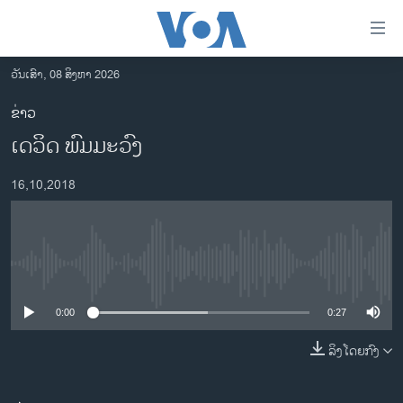
ລິ້ງ
ສຳຫລັບ
ເຂົ້າ
ວັນເສົາ, 08 ສິງຫາ 2026
ຫາ
ໂຮມເພຈ
ຂ່າວ
ຂ້າມ
ລາວ
​ເດ​ວິດ ພົມ​ມະ​ວົງ
ຂ້າມ
ອາເມຣິກາ
ຂ້າມ
16,10,2018
ໄປ
ການເລືອກຕັ້ງ ປະທານາທີບໍດີ ສະຫະລັດ 2024
ຫາ
ຂ່າວ​ຈີນ
ຊອກ
ຄົ້ນ
ໂລກ
No media source currently available
ເອເຊຍ
0:00
0:27
ອິດສະຫຼະພາບດ້ານການຂ່າວ
ຊີວິດຊາວລາວ
ລິງໂດຍກົງ
ຊຸມຊົນຊາວລາວ