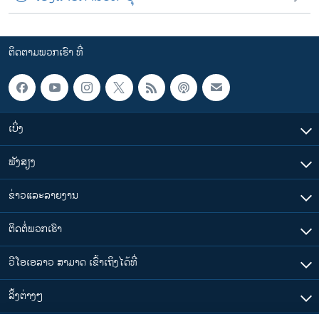
ຕິດຕາມພວກເຮົາ ທີ່
ເບິ່ງ
ຟັງສຽງ
ຂ່າວແລະລາຍງານ
ຕິດຕໍ່ພວກເຮົາ
ວີໂອເອລາວ ສາມາດ ເຂົ້າເຖິງໄດ້ທີ່
​ລິ້ງ​ຕ່າງໆ