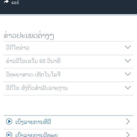
ແຊຣ໌
ວິທະຍາສາດ-ເທັກໂນໂລຈີ
ທຸລະກິດ
ພາສາອັງກິດ
ຂ່າວປະເພດຕ່າງໆ
ວີດີໂອ
ວີດີໂອຂ່າວ
ສຽງ
ຂ່າວວີໂອເອໃນ 60 ວິນາທີ
ລາຍການກະຈາຍສຽງ
ຕິດຕາມພວກເຮົາ ທີ່
ລາຍງານ
ວິທະຍາສາດ-ເທັກໂນໂລຈີ
ວີດີໂອ ອັງກິດສຳລັບລາຍງານ
ພາສາຕ່າງໆ
ເບິ່ງລາຍການທີວີ
ເບິ່ງລາຍການວິທະຍຸ