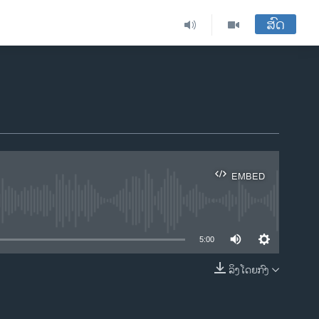
ສົດ
EMBED
ble
5:00
ລິງໂດຍກົງ
EMBED