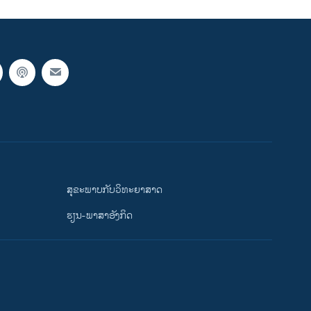
ສຸຂະພາບກັບວິທະຍາສາດ
ຮຽນ-ພາສາອັງກິດ