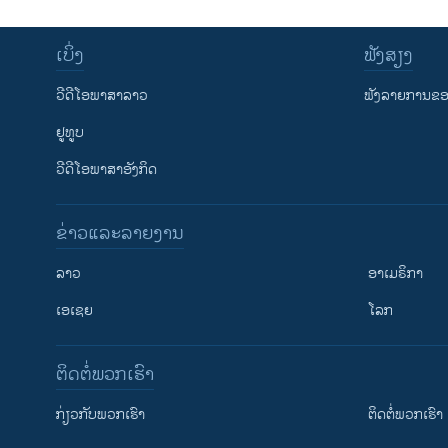
ເບິ່ງ
ຟັງສຽງ
ວີດີໂອພາສາລາວ
ຟັງລາຍການຂອງ
ຢູທູບ
ວີດີໂອພາສາອັງກິດ
ຂ່າວແລະລາຍງານ
ລາວ
ອາເມຣິກາ
ເອເຊຍ
ໂລກ
ຕິດຕໍ່ພວກເຮົາ
ກ່ຽວກັບພວກເຮົາ
ຕິດຕໍ່ພວກເຮົາ