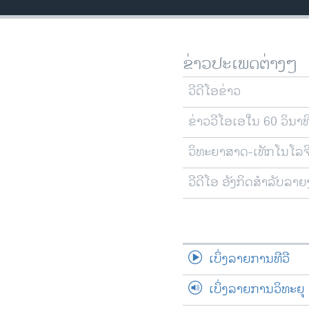
ວິທະຍາສາດ-ເທັກໂນໂລຈີ
ທຸລະກິດ
ຂ່າວປະເພດຕ່າງໆ
ພາສາອັງກິດ
ວີດີໂອ
ວີດີໂອຂ່າວ
ສຽງ
ຂ່າວວີໂອເອໃນ 60 ວິນາທ
ລາຍການກະຈາຍສຽງ
ວິທະຍາສາດ-ເທັກໂນໂລຈ
ລາຍງານ
ວີດີໂອ ອັງກິດສຳລັບລາ
ເບິ່ງລາຍການທີວີ
ເບິ່ງລາຍການວິທະຍຸ