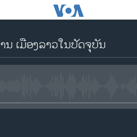
ງານ ເມືອງ​ລາວ​ໃນ​ປັດ​ຈຸ​ບັນ
No media source currently availa