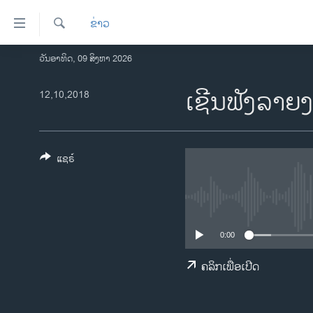
ລິ້ງ
ຂ່າວ
ສຳຫລັບ
ເຂົ້າ
ຄົ້ນຫາ
ວັນອາທິດ, 09 ສິງຫາ 2026
ໂຮມເພຈ
ຫາ
ລາວ
ເຊີນ​ຟັງ​ລາຍ​
12,10,2018
ຂ້າມ
ຂ້າມ
ອາເມຣິກາ
ຂ້າມ
ການເລືອກຕັ້ງ ປະທານາທີບໍດີ ສະຫະລັດ
ໄປ
2024
ແຊຣ໌
ຫາ
ຂ່າວ​ຈີນ
ຊອກ
ຄົ້ນ
ໂລກ
ເອເຊຍ
0:00
ອິດສະຫຼະພາບດ້ານການຂ່າວ
ຄລິກເພື່ອເປີດ
ຊີວິດຊາວລາວ
ຊຸມຊົນຊາວລາວ