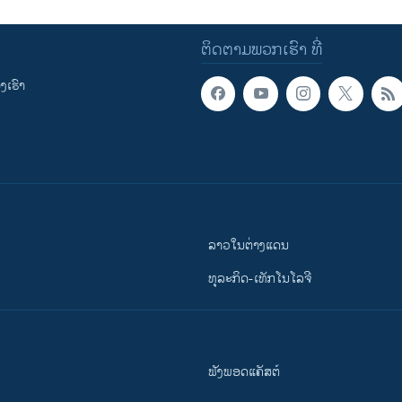
ຕິດຕາມພວກເຮົາ ທີ່
ເຮົາ
ລາວໃນຕ່າງແດນ
ທຸລະກິດ-ເທັກໂນໂລຈີ
ຟັງພອດແຄັສຕ໌