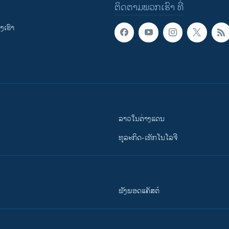
ຕິດຕາມພວກເຮົາ ທີ່
ເຮົາ
ລາວໃນຕ່າງແດນ
ທຸລະກິດ-ເທັກໂນໂລຈີ
ຟັງພອດແຄັສຕ໌