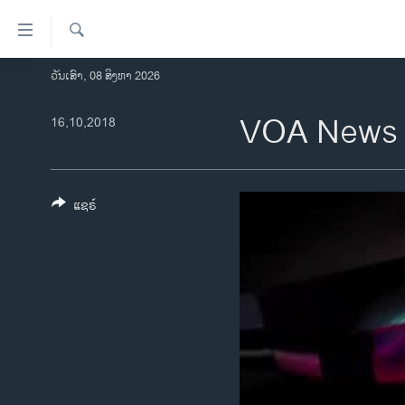
ລິ້ງ
ສຳຫລັບ
ເຂົ້າ
ຄົ້ນຫາ
ວັນເສົາ, 08 ສິງຫາ 2026
ໂຮມເພຈ
ຫາ
ລາວ
VOA News 
16,10,2018
ຂ້າມ
ຂ້າມ
ອາເມຣິກາ
ຂ້າມ
ການເລືອກຕັ້ງ ປະທານາທີບໍດີ ສະຫະລັດ
ໄປ
2024
ແຊຣ໌
ຫາ
ຂ່າວ​ຈີນ
ຊອກ
ຄົ້ນ
ໂລກ
ເອເຊຍ
ອິດສະຫຼະພາບດ້ານການຂ່າວ
ຊີວິດຊາວລາວ
ຊຸມຊົນຊາວລາວ