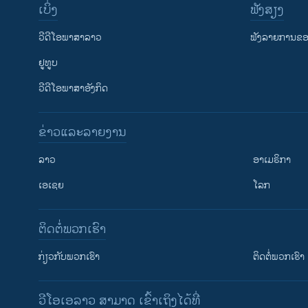
ເບິ່ງ
ຟັງສຽງ
ວີດີໂອພາສາລາວ
ຟັງລາຍການຂອງ
ຢູທູບ
ວີດີໂອພາສາອັງກິດ
ຂ່າວແລະລາຍງານ
ລາວ
ອາເມຣິກາ
ເອເຊຍ
ໂລກ
ຕິດຕໍ່ພວກເຮົາ
ກ່ຽວກັບພວກເຮົາ
ຕິດຕໍ່ພວກເຮົາ
ວີໂອເອລາວ ສາມາດ ເຂົ້າເຖິງໄດ້ທີ່