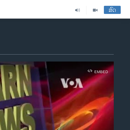
ສົດ
EMBED