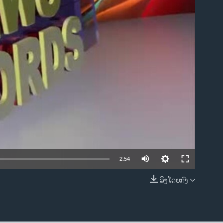
ble
2:54
ລິງໂດຍກົງ
EMBED