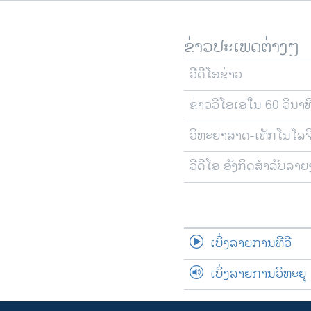
ຂ່າວປະເພດຕ່າງໆ
ວີດີໂອຂ່າວ
ຂ່າວວີໂອເອໃນ 60 ວິນາທ
ວິທະຍາສາດ-ເທັກໂນໂລຈ
ວີດີໂອ ອັງກິດສຳລັບລາ
ເບິ່ງລາຍການທີວີ
ເບິ່ງລາຍການວິທະຍຸ