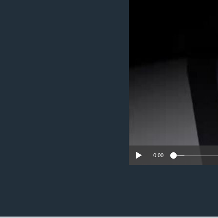
ວິທະຍາສາດ-ເທັກໂນໂລຈີ
ທຸລະກິດ
ພາສາອັງກິດ
ວີດີໂອ
ສຽງ
ລາຍການກະຈາຍສຽງ
ລາຍງານ
0:00