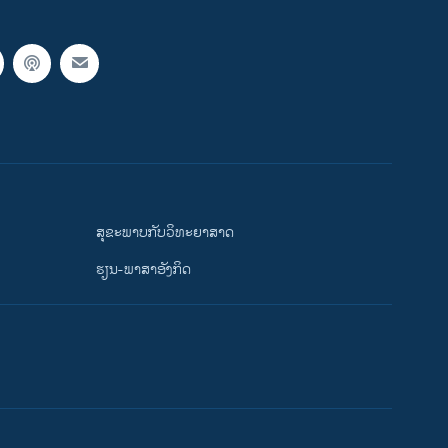
ສຸຂະພາບກັບວິທະຍາສາດ
ຮຽນ-ພາສາອັງກິດ