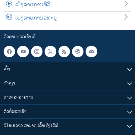
ເບິ່ງລາຍການທີວີ
ເບິ່ງລາຍການວິທະຍຸ
ຕິດຕາມພວກເຮົາ ທີ່
ເບິ່ງ
ຟັງສຽງ
ຂ່າວແລະລາຍງານ
ຕິດຕໍ່ພວກເຮົາ
ວີໂອເອລາວ ສາມາດ ເຂົ້າເຖິງໄດ້ທີ່