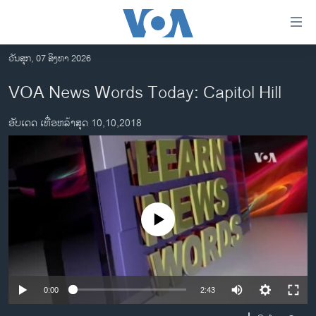
ລິ້ງ
ສຳຫລັບ
ເຂົ້າ
ວັນສຸກ, 07 ສິງຫາ 2026
ຫາ
ໂຮມເພຈ
VOA News Words Today: Capitol Hill
ຂ້າມ
ລາວ
ຂ້າມ
ອັບເດດ ເທື່ອຫລ້າສຸດ 10,10,2018
ອາເມຣິກາ
ຂ້າມ
ໄປ
ການເລືອກຕັ້ງ ປະທານາທີບໍດີ ສະຫະລັດ 2024
ຫາ
ຂ່າວ​ຈີນ
ຊອກ
ຄົ້ນ
ໂລກ
No media source currently available
ເອເຊຍ
ອິດສະຫຼະພາບດ້ານການຂ່າວ
ຊີວິດຊາວລາວ
0:00
2:43
ຊຸມຊົນຊາວລາວ