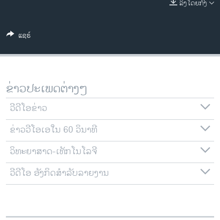
ລິງໂດຍກົງ
ວິທະຍາສາດ-ເທັກໂນໂລຈີ
ທຸລະກິດ
ແຊຣ໌
ພາສາອັງກິດ
ວີດີໂອ
ສຽງ
ຂ່າວປະເພດຕ່າງໆ
ລາຍການກະຈາຍສຽງ
ຕິດຕາມພວກເຮົາ ທີ່
ວີດີໂອຂ່າວ
ລາຍງານ
ຂ່າວວີໂອເອໃນ 60 ວິນາທີ
ວິທະຍາສາດ-ເທັກໂນໂລຈີ
ພາສາຕ່າງໆ
ວີດີໂອ ອັງກິດສຳລັບລາຍງານ