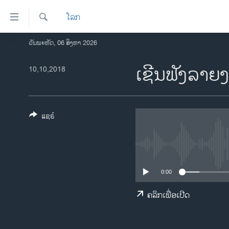
ລິ້ງ
ໂລກ
ສຳຫລັບ
ເຂົ້າ
ຄົ້ນຫາ
ວັນພະຫັດ, 06 ສິງຫາ 2026
ໂຮມເພຈ
ຫາ
ລາວ
ເຊີນຟັງລາຍ
10,10,2018
ຂ້າມ
ຂ້າມ
ອາເມຣິກາ
ຂ້າມ
ການເລືອກຕັ້ງ ປະທານາທີບໍດີ ສະຫະລັດ
ໄປ
2024
ແຊຣ໌
ຫາ
ຂ່າວ​ຈີນ
ຊອກ
ຄົ້ນ
ໂລກ
ເອເຊຍ
0:00
ອິດສະຫຼະພາບດ້ານການຂ່າວ
ຄລິກເພື່ອເປີດ
ຊີວິດຊາວລາວ
ຊຸມຊົນຊາວລາວ