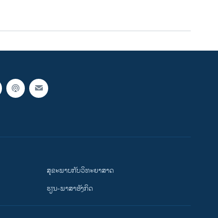
ສຸຂະພາບກັບວິທະຍາສາດ
ຮຽນ-ພາສາອັງກິດ