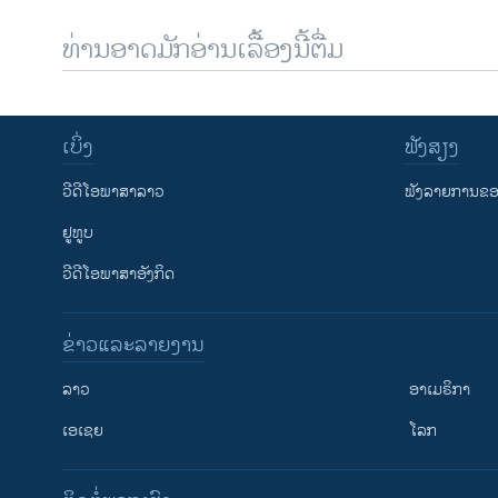
ທ່ານອາດມັກອ່ານເລື້ອງນີ້ຕື່ມ
ເບິ່ງ
ຟັງສຽງ
ວີດີໂອພາສາລາວ
ຟັງລາຍການຂອງ
ຢູທູບ
ວີດີໂອພາສາອັງກິດ
ຂ່າວແລະລາຍງານ
ລາວ
ອາເມຣິກາ
ເອເຊຍ
ໂລກ