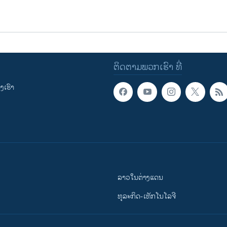
ຕິດຕາມພວກເຮົາ ທີ່
ເຮົາ
ລາວໃນຕ່າງແດນ
ທຸລະກິດ-ເທັກໂນໂລຈີ