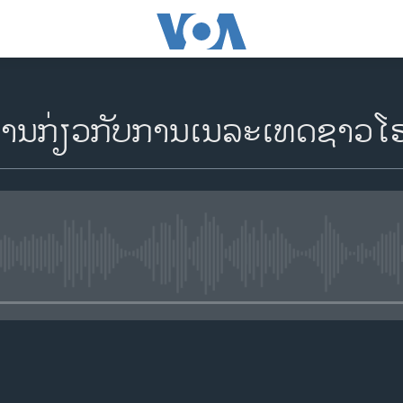
ງານກ່ຽວກັບການເນລະເທດຊາວໂຣ
No media source currently availa