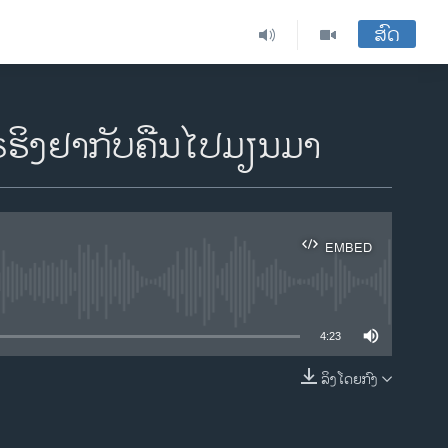
ສົດ
ຮິງຢາກັບຄືນໄປມຽນມາ
EMBED
ble
4:23
ລິງໂດຍກົງ
EMBED