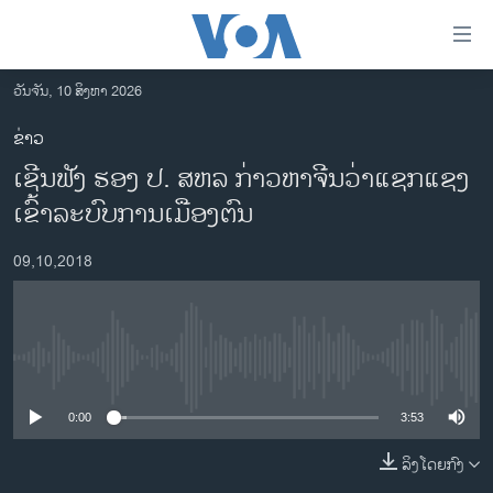
ລິ້ງ
ສຳຫລັບ
ເຂົ້າ
ວັນຈັນ, 10 ສິງຫາ 2026
ຫາ
ໂຮມເພຈ
ຂ່າວ
ຂ້າມ
ລາວ
ເຊີນ​ຟັງ​ ຮອງ ປ. ສ​ຫລ ກ່າວ​ຫາ​ຈີນ​ວ່າ​ແຊກ​ແຊງ​
ຂ້າມ
ອາເມຣິກາ
ຂ້າມ
ເຂົ້າ​ລະ​ບົບການ​ເມືອງ​ຕົນ
ໄປ
ການເລືອກຕັ້ງ ປະທານາທີບໍດີ ສະຫະລັດ 2024
ຫາ
09,10,2018
ຂ່າວ​ຈີນ
ຊອກ
ຄົ້ນ
ໂລກ
ເອເຊຍ
No media source currently available
ອິດສະຫຼະພາບດ້ານການຂ່າວ
0:00
3:53
ຊີວິດຊາວລາວ
ລິງໂດຍກົງ
ຊຸມຊົນຊາວລາວ