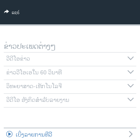
ວິທະຍາສາດ-ເທັກໂນໂລຈີ
ແຊຣ໌
ທຸລະກິດ
ພາສາອັງກິດ
ວີດີໂອ
ຂ່າວປະເພດຕ່າງໆ
ສຽງ
ວີດີໂອຂ່າວ
ລາຍການກະຈາຍສຽງ
ຕິດຕາມພວກເຮົາ ທີ່
ຂ່າວວີໂອເອໃນ 60 ວິນາທີ
ລາຍງານ
ວິທະຍາສາດ-ເທັກໂນໂລຈີ
ພາສາຕ່າງໆ
ວີດີໂອ ອັງກິດສຳລັບລາຍງານ
ເບິ່ງລາຍການທີວີ