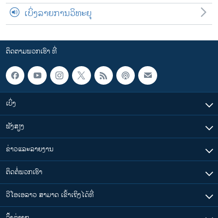
ເບິ່ງລາຍການວິທະຍຸ
ຕິດຕາມພວກເຮົາ ທີ່
ເບິ່ງ
ຟັງສຽງ
ຂ່າວແລະລາຍງານ
ຕິດຕໍ່ພວກເຮົາ
ວີໂອເອລາວ ສາມາດ ເຂົ້າເຖິງໄດ້ທີ່
​ລິ້ງ​ຕ່າງໆ