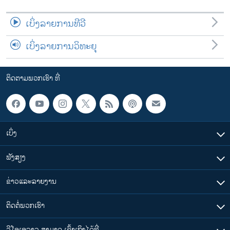
ເບິ່ງລາຍການທີວີ
ເບິ່ງລາຍການວິທະຍຸ
ຕິດຕາມພວກເຮົາ ທີ່
ເບິ່ງ
ຟັງສຽງ
ຂ່າວແລະລາຍງານ
ຕິດຕໍ່ພວກເຮົາ
ວີໂອເອລາວ ສາມາດ ເຂົ້າເຖິງໄດ້ທີ່