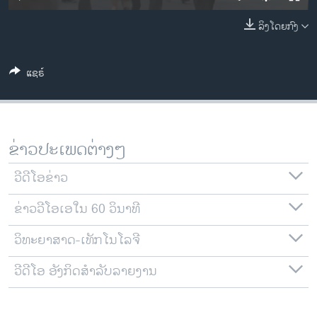
ວິທະຍາສາດ-ເທັກໂນໂລຈີ
ລິງໂດຍກົງ
ທຸລະກິດ
ພາສາອັງກິດ
ແຊຣ໌
ວີດີໂອ
ສຽງ
ລາຍການກະຈາຍສຽງ
ຂ່າວປະເພດຕ່າງໆ
ຕິດຕາມພວກເຮົາ ທີ່
ລາຍງານ
ວີດີໂອຂ່າວ
ຂ່າວວີໂອເອໃນ 60 ວິນາທີ
ພາສາຕ່າງໆ
ວິທະຍາສາດ-ເທັກໂນໂລຈີ
ວີດີໂອ ອັງກິດສຳລັບລາຍງານ