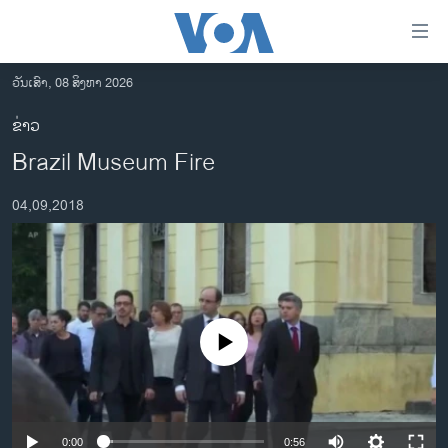
ລິ້ງ
ສຳຫລັບ
ເຂົ້າ
ວັນເສົາ, 08 ສິງຫາ 2026
ຫາ
ໂຮມເພຈ
ຂ່າວ
ຂ້າມ
ລາວ
Brazil Museum Fire
ຂ້າມ
ອາເມຣິກາ
ຂ້າມ
04,09,2018
ໄປ
ການເລືອກຕັ້ງ ປະທານາທີບໍດີ ສະຫະລັດ 2024
ຫາ
ຂ່າວ​ຈີນ
ຊອກ
ຄົ້ນ
ໂລກ
ເອເຊຍ
No media source currently available
ອິດສະຫຼະພາບດ້ານການຂ່າວ
ຊີວິດຊາວລາວ
ຊຸມຊົນຊາວລາວ
0:00
0:56