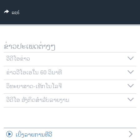
ວິທະຍາສາດ-ເທັກໂນໂລຈີ
ແຊຣ໌
ທຸລະກິດ
ພາສາອັງກິດ
ວີດີໂອ
ຂ່າວປະເພດຕ່າງໆ
ສຽງ
ວີດີໂອຂ່າວ
ລາຍການກະຈາຍສຽງ
ຕິດຕາມພວກເຮົາ ທີ່
ຂ່າວວີໂອເອໃນ 60 ວິນາທີ
ລາຍງານ
ວິທະຍາສາດ-ເທັກໂນໂລຈີ
ພາສາຕ່າງໆ
ວີດີໂອ ອັງກິດສຳລັບລາຍງານ
ເບິ່ງລາຍການທີວີ