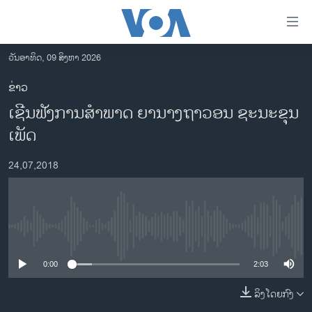
ລິ້ງ
ສຳຫລັບ
ເຂົ້າ
ວັນອາທິດ, 09 ສິງຫາ 2026
ຫາ
ໂຮມເພຈ
ຂ່າວ
ຂ້າມ
ລາວ
ເຊີນຟັງການສຳພາດ ຍານາງຖາວອນ ຊະນະຂຸນ
ຂ້າມ
ອາເມຣິກາ
ຂ້າມ
ເພັດ
ໄປ
ການເລືອກຕັ້ງ ປະທານາທີບໍດີ ສະຫະລັດ 2024
ຫາ
24,07,2018
ຂ່າວ​ຈີນ
ຊອກ
ຄົ້ນ
ໂລກ
ເອເຊຍ
No media source currently available
ອິດສະຫຼະພາບດ້ານການຂ່າວ
0:00
2:03
ຊີວິດຊາວລາວ
ລິງໂດຍກົງ
ຊຸມຊົນຊາວລາວ