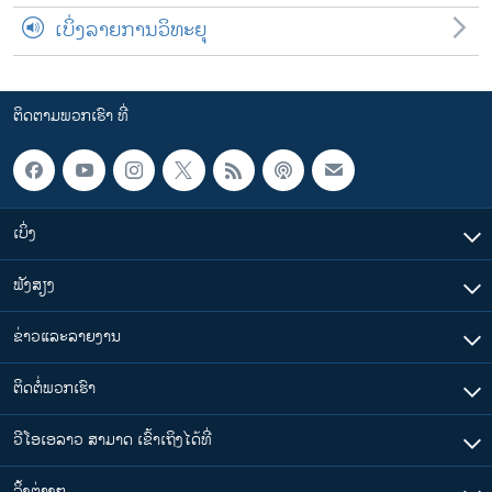
ເບິ່ງລາຍການວິທະຍຸ
ຕິດຕາມພວກເຮົາ ທີ່
ເບິ່ງ
ຟັງສຽງ
ຂ່າວແລະລາຍງານ
ຕິດຕໍ່ພວກເຮົາ
ວີໂອເອລາວ ສາມາດ ເຂົ້າເຖິງໄດ້ທີ່
​ລິ້ງ​ຕ່າງໆ