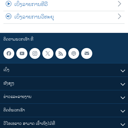
ເບິ່ງລາຍການທີວີ
ເບິ່ງລາຍການວິທະຍຸ
ຕິດຕາມພວກເຮົາ ທີ່
ເບິ່ງ
ຟັງສຽງ
ຂ່າວແລະລາຍງານ
ຕິດຕໍ່ພວກເຮົາ
ວີໂອເອລາວ ສາມາດ ເຂົ້າເຖິງໄດ້ທີ່