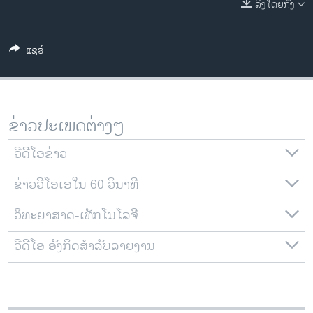
ລິງໂດຍກົງ
ວິທະຍາສາດ-ເທັກໂນໂລຈີ
ທຸລະກິດ
ແຊຣ໌
ພາສາອັງກິດ
ວີດີໂອ
ສຽງ
ຂ່າວປະເພດຕ່າງໆ
ລາຍການກະຈາຍສຽງ
ຕິດຕາມພວກເຮົາ ທີ່
ວີດີໂອຂ່າວ
ລາຍງານ
ຂ່າວວີໂອເອໃນ 60 ວິນາທີ
ວິທະຍາສາດ-ເທັກໂນໂລຈີ
ພາສາຕ່າງໆ
ວີດີໂອ ອັງກິດສຳລັບລາຍງານ