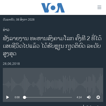
ລິ້ງ
ສຳຫລັບ
ເຂົ້າ
ວັນພະຫັດ, 06 ສິງຫາ 2026
ຫາ
ໂຮມເພຈ
ຂ່າວ
ຂ້າມ
ລາວ
ຟັງລາຍງານ ທະຫານສົງຄາມໂລກ ຄັ້ງທີ 2 ທີ່ໄດ້
ຂ້າມ
ອາເມຣິກາ
ຂ້າມ
ເສຍຊີວິດໄປແລ້ວ ໄດ້ຮັບຫຼຽນ ກຽດຕິຍົດ ລະດັບ
ໄປ
ການເລືອກຕັ້ງ ປະທານາທີບໍດີ ສະຫະລັດ 2024
ສູງສຸດ
ຫາ
ຂ່າວ​ຈີນ
ຊອກ
28,06,2018
ຄົ້ນ
ໂລກ
ເອເຊຍ
ອິດສະຫຼະພາບດ້ານການຂ່າວ
No media source currently available
ຊີວິດຊາວລາວ
0:00
4:14
ຊຸມຊົນຊາວລາວ