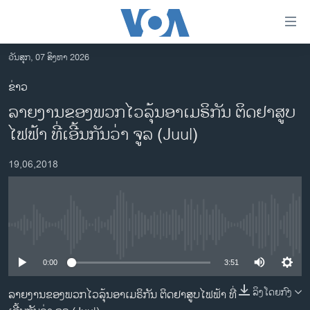
ລິ້ງ
ສຳຫລັບ
ເຂົ້າ
ວັນສຸກ, 07 ສິງຫາ 2026
ຫາ
ໂຮມເພຈ
ຂ່າວ
ຂ້າມ
ລາວ
ລາຍງານຂອງພວກໄວລຸ້ນອາເມຣິກັນ ຕິດຢາສູບ
ຂ້າມ
ອາເມຣິກາ
ຂ້າມ
ໄຟຟ້າ ທີ່ເອີ້ນກັນວ່າ ຈູລ (Juul)
ໄປ
ການເລືອກຕັ້ງ ປະທານາທີບໍດີ ສະຫະລັດ 2024
ຫາ
19,06,2018
ຂ່າວ​ຈີນ
ຊອກ
ຄົ້ນ
ໂລກ
ເອເຊຍ
No media source currently available
ອິດສະຫຼະພາບດ້ານການຂ່າວ
0:00
3:51
ຊີວິດຊາວລາວ
ລິງໂດຍກົງ
ລາຍງານຂອງພວກໄວລຸ້ນອາເມຣິກັນ ຕິດຢາສູບໄຟຟ້າ ທີ່
ຊຸມຊົນຊາວລາວ