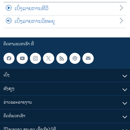
ເບິ່ງລາຍການທີວີ
ເບິ່ງລາຍການວິທະຍຸ
ຕິດຕາມພວກເຮົາ ທີ່
ເບິ່ງ
ຟັງສຽງ
ຂ່າວແລະລາຍງານ
ຕິດຕໍ່ພວກເຮົາ
ວີໂອເອລາວ ສາມາດ ເຂົ້າເຖິງໄດ້ທີ່