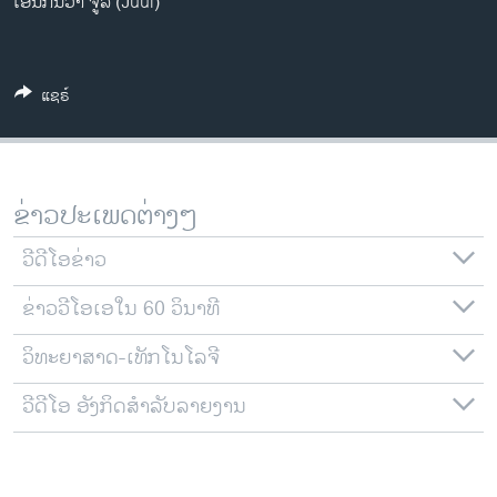
ເອີ້ນກັນວ່າ ຈູລ (Juul)
ວິທະຍາສາດ-ເທັກໂນໂລຈີ
ທຸລະກິດ
ພາສາອັງກິດ
ແຊຣ໌
ວີດີໂອ
ສຽງ
ຂ່າວປະເພດຕ່າງໆ
ລາຍການກະຈາຍສຽງ
ຕິດຕາມພວກເຮົາ ທີ່
ວີດີໂອຂ່າວ
ລາຍງານ
ຂ່າວວີໂອເອໃນ 60 ວິນາທີ
ພາສາຕ່າງໆ
ວິທະຍາສາດ-ເທັກໂນໂລຈີ
ວີດີໂອ ອັງກິດສຳລັບລາຍງານ