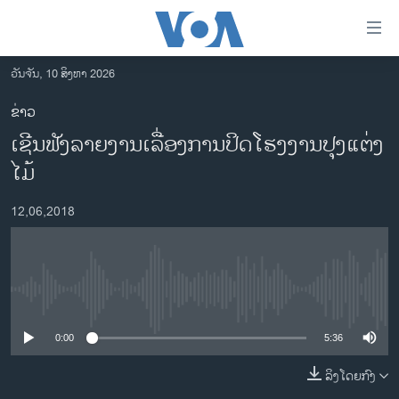
ລິ້ງ
ສຳຫລັບ
ເຂົ້າ
ວັນຈັນ, 10 ສິງຫາ 2026
ຫາ
ໂຮມເພຈ
ຂ່າວ
ຂ້າມ
ລາວ
ເຊີນຟັງລາຍງານເລື່ອງການປິດໂຮງງານປຸງແຕ່ງ
ຂ້າມ
ອາເມຣິກາ
ຂ້າມ
ໄມ້
ໄປ
ການເລືອກຕັ້ງ ປະທານາທີບໍດີ ສະຫະລັດ 2024
ຫາ
12,06,2018
ຂ່າວ​ຈີນ
ຊອກ
ຄົ້ນ
ໂລກ
ເອເຊຍ
No media source currently available
ອິດສະຫຼະພາບດ້ານການຂ່າວ
0:00
5:36
ຊີວິດຊາວລາວ
ລິງໂດຍກົງ
ຊຸມຊົນຊາວລາວ