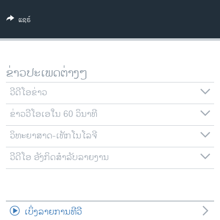
ວິທະຍາສາດ-ເທັກໂນໂລຈີ
ແຊຣ໌
ທຸລະກິດ
ພາສາອັງກິດ
ວີດີໂອ
ຂ່າວປະເພດຕ່າງໆ
ສຽງ
ວີດີໂອຂ່າວ
ລາຍການກະຈາຍສຽງ
ຕິດຕາມພວກເຮົາ ທີ່
ຂ່າວວີໂອເອໃນ 60 ວິນາທີ
ລາຍງານ
ວິທະຍາສາດ-ເທັກໂນໂລຈີ
ພາສາຕ່າງໆ
ວີດີໂອ ອັງກິດສຳລັບລາຍງານ
ເບິ່ງລາຍການທີວີ