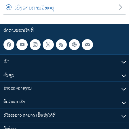
ເບິ່ງລາຍການວິທະຍຸ
ຕິດຕາມພວກເຮົາ ທີ່
ເບິ່ງ
ຟັງສຽງ
ຂ່າວແລະລາຍງານ
ຕິດຕໍ່ພວກເຮົາ
ວີໂອເອລາວ ສາມາດ ເຂົ້າເຖິງໄດ້ທີ່
​ລິ້ງ​ຕ່າງໆ