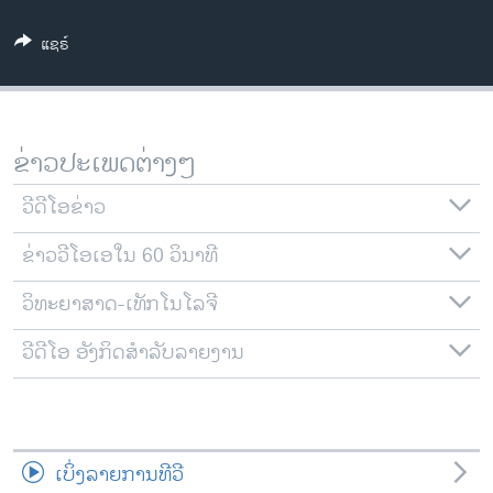
ວິທະຍາສາດ-ເທັກໂນໂລຈີ
ແຊຣ໌
ທຸລະກິດ
ພາສາອັງກິດ
ວີດີໂອ
ຂ່າວປະເພດຕ່າງໆ
ສຽງ
ວີດີໂອຂ່າວ
ລາຍການກະຈາຍສຽງ
ຕິດຕາມພວກເຮົາ ທີ່
ຂ່າວວີໂອເອໃນ 60 ວິນາທີ
ລາຍງານ
ວິທະຍາສາດ-ເທັກໂນໂລຈີ
ພາສາຕ່າງໆ
ວີດີໂອ ອັງກິດສຳລັບລາຍງານ
ເບິ່ງລາຍການທີວີ