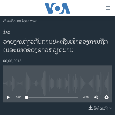
ລິ້ງ
ສຳຫລັບ
ເຂົ້າ
ວັນອາທິດ, 09 ສິງຫາ 2026
ຫາ
ໂຮມເພຈ
ຂ່າວ
ຂ້າມ
ລາວ
ລາຍງານກ່ຽວກັບການປະເຊີນໜ້າຂອງການຖືກ
ຂ້າມ
ອາເມຣິກາ
ຂ້າມ
ເນລະເທດຂອງຊາວຫວຽດນາມ
ໄປ
ການເລືອກຕັ້ງ ປະທານາທີບໍດີ ສະຫະລັດ 2024
ຫາ
06,06,2018
ຂ່າວ​ຈີນ
ຊອກ
ຄົ້ນ
ໂລກ
ເອເຊຍ
No media source currently available
ອິດສະຫຼະພາບດ້ານການຂ່າວ
0:00
4:58
ຊີວິດຊາວລາວ
ລິງໂດຍກົງ
ຊຸມຊົນຊາວລາວ