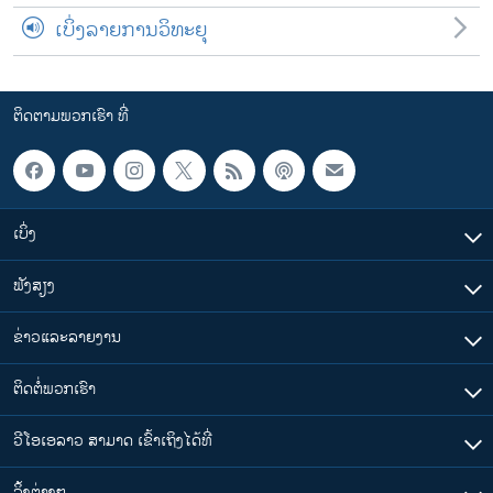
ເບິ່ງລາຍການວິທະຍຸ
ຕິດຕາມພວກເຮົາ ທີ່
ເບິ່ງ
ຟັງສຽງ
ຂ່າວແລະລາຍງານ
ຕິດຕໍ່ພວກເຮົາ
ວີໂອເອລາວ ສາມາດ ເຂົ້າເຖິງໄດ້ທີ່
​ລິ້ງ​ຕ່າງໆ