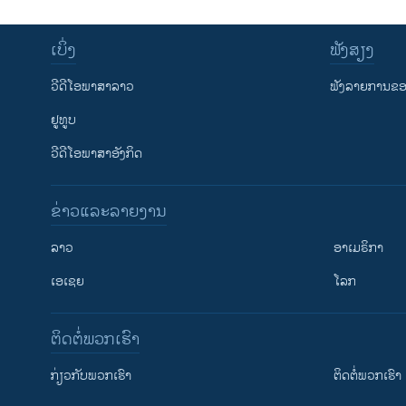
ເບິ່ງ
ຟັງສຽງ
ວີດີໂອພາສາລາວ
ຟັງລາຍການຂອງ
ຢູທູບ
ວີດີໂອພາສາອັງກິດ
ຂ່າວແລະລາຍງານ
ລາວ
ອາເມຣິກາ
ເອເຊຍ
ໂລກ
ຕິດຕໍ່ພວກເຮົາ
ກ່ຽວກັບພວກເຮົາ
ຕິດຕໍ່ພວກເຮົາ