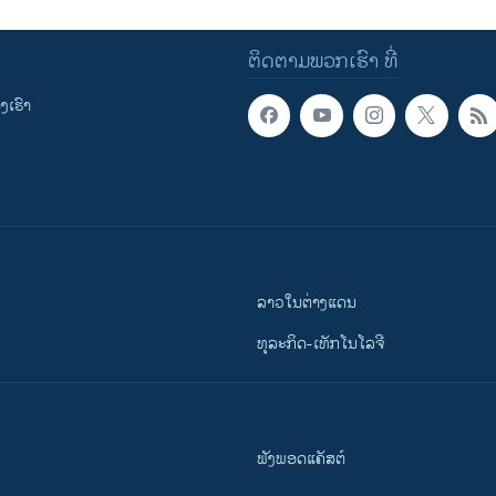
ຕິດຕາມພວກເຮົາ ທີ່
ເຮົາ
ລາວໃນຕ່າງແດນ
ທຸລະກິດ-ເທັກໂນໂລຈີ
ຟັງພອດແຄັສຕ໌