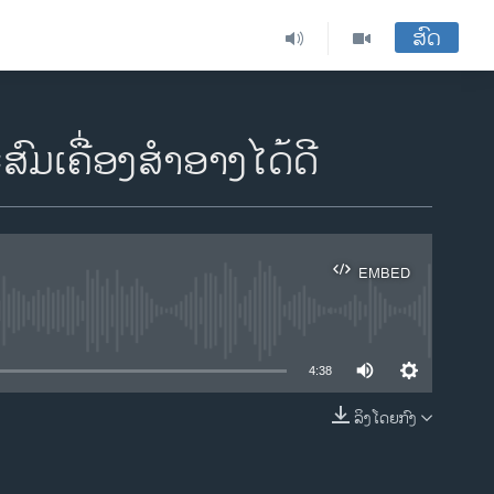
ສົດ
ມເຄື່ອງສໍາອາງໄດ້ດີ
EMBED
ble
4:38
ລິງໂດຍກົງ
EMBED