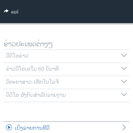
ວິທະຍາສາດ-ເທັກໂນໂລຈີ
ແຊຣ໌
ທຸລະກິດ
ພາສາອັງກິດ
ວີດີໂອ
ຂ່າວປະເພດຕ່າງໆ
ສຽງ
ວີດີໂອຂ່າວ
ລາຍການກະຈາຍສຽງ
ຕິດຕາມພວກເຮົາ ທີ່
ຂ່າວວີໂອເອໃນ 60 ວິນາທີ
ລາຍງານ
ວິທະຍາສາດ-ເທັກໂນໂລຈີ
ພາສາຕ່າງໆ
ວີດີໂອ ອັງກິດສຳລັບລາຍງານ
ເບິ່ງລາຍການທີວີ