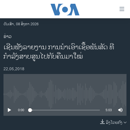
ລິ້ງ
ສຳຫລັບ
ເຂົ້າ
ວັນເສົາ, 08 ສິງຫາ 2026
ຫາ
ໂຮມເພຈ
ຂ່າວ
ຂ້າມ
ລາວ
ເຊີນຟັງລາຍງານ ການນຳເອົາເຊື້ອພັນສັດ ທີ
ຂ້າມ
ອາເມຣິກາ
ຂ້າມ
ກຳລັງສາບສູນໄປກັບຄືນມາໃໝ່
ໄປ
ການເລືອກຕັ້ງ ປະທານາທີບໍດີ ສະຫະລັດ 2024
ຫາ
22,05,2018
ຂ່າວ​ຈີນ
ຊອກ
ຄົ້ນ
ໂລກ
ເອເຊຍ
No media source currently available
ອິດສະຫຼະພາບດ້ານການຂ່າວ
0:00
5:03
ຊີວິດຊາວລາວ
ລິງໂດຍກົງ
ຊຸມຊົນຊາວລາວ