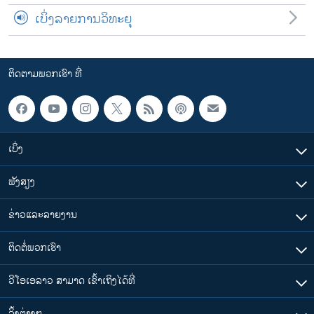
ເບິ່ງລາຍການວິທະຍຸ
ຕິດຕາມພວກເຮົາ ທີ່
ເບິ່ງ
ຟັງສຽງ
ຂ່າວແລະລາຍງານ
ຕິດຕໍ່ພວກເຮົາ
ວີໂອເອລາວ ສາມາດ ເຂົ້າເຖິງໄດ້ທີ່
​ລິ້ງ​ຕ່າງໆ