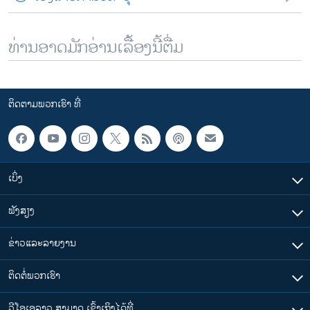
ທ່ານອາດມັກອ່ານເລື້ອງນີ້ຕື່ມ
ຕິດຕາມພວກເຮົາ ທີ່
ເບິ່ງ
ຟັງສຽງ
ຂ່າວແລະລາຍງານ
ຕິດຕໍ່ພວກເຮົາ
ວີໂອເອລາວ ສາມາດ ເຂົ້າເຖິງໄດ້ທີ່