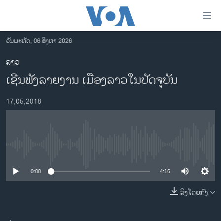
ລິ້ງ
ສຳຫລັບ
ເຂົ້າ
ວັນພະຫັດ, 06 ສິງຫາ 2026
ຫາ
ໂຮມເພຈ
ລາວ
ຂ້າມ
ລາວ
ເຊີນຟັງລາຍງານ ເມືອງລາວໃນປັດຈຸບັນ
ຂ້າມ
ອາເມຣິກາ
ຂ້າມ
17,05,2018
ໄປ
ການເລືອກຕັ້ງ ປະທານາທີບໍດີ ສະຫະລັດ 2024
ຫາ
ຂ່າວ​ຈີນ
ຊອກ
ຄົ້ນ
ໂລກ
No media source currently available
ເອເຊຍ
0:00
4:16
ອິດສະຫຼະພາບດ້ານການຂ່າວ
ຊີວິດຊາວລາວ
ລິງໂດຍກົງ
ຊຸມຊົນຊາວລາວ