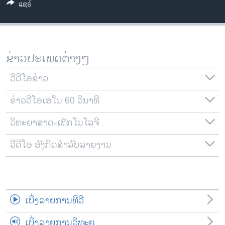
ແຊຣ໌
ວິທະຍາສາດ-ເທັກໂນໂລຈີ
ທຸລະກິດ
ພາສາອັງກິດ
ຂ່າວປະເພດຕ່າງໆ
ວີດີໂອ
ວີດີໂອຂ່າວ
ສຽງ
ຂ່າວວີໂອເອໃນ 60 ວິນາທີ
ລາຍການກະຈາຍສຽງ
ຕິດຕາມພວກເຮົາ ທີ່
ລາຍງານ
ວິທະຍາສາດ-ເທັກໂນໂລຈີ
ວີດີໂອ ອັງກິດສຳລັບລາຍງານ
ພາສາຕ່າງໆ
ເບິ່ງລາຍການທີວີ
ເບິ່ງລາຍການວິທະຍຸ