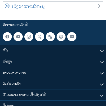
ເບິ່ງລາຍການວິທະຍຸ
ຕິດຕາມພວກເຮົາ ທີ່
ເບິ່ງ
ຟັງສຽງ
ຂ່າວແລະລາຍງານ
ຕິດຕໍ່ພວກເຮົາ
ວີໂອເອລາວ ສາມາດ ເຂົ້າເຖິງໄດ້ທີ່
​ລິ້ງ​ຕ່າງໆ