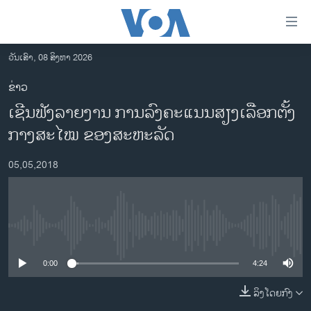
ລິ້ງ
ສຳຫລັບ
ເຂົ້າ
ວັນເສົາ, 08 ສິງຫາ 2026
ຫາ
ໂຮມເພຈ
ຂ່າວ
ຂ້າມ
ລາວ
ເຊີນຟັງລາຍງານ ການລົງຄະແນນສຽງເລືອກຕັ້ງ
ຂ້າມ
ອາເມຣິກາ
ຂ້າມ
ກາງສະໄໝ ຂອງສະຫະລັດ
ໄປ
ການເລືອກຕັ້ງ ປະທານາທີບໍດີ ສະຫະລັດ 2024
ຫາ
05,05,2018
ຂ່າວ​ຈີນ
ຊອກ
ຄົ້ນ
ໂລກ
ເອເຊຍ
No media source currently available
ອິດສະຫຼະພາບດ້ານການຂ່າວ
0:00
4:24
ຊີວິດຊາວລາວ
ລິງໂດຍກົງ
ຊຸມຊົນຊາວລາວ