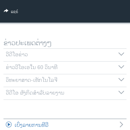
ວິທະຍາສາດ-ເທັກໂນໂລຈີ
ແຊຣ໌
ທຸລະກິດ
ພາສາອັງກິດ
ວີດີໂອ
ຂ່າວປະເພດຕ່າງໆ
ສຽງ
ວີດີໂອຂ່າວ
ລາຍການກະຈາຍສຽງ
ຕິດຕາມພວກເຮົາ ທີ່
ຂ່າວວີໂອເອໃນ 60 ວິນາທີ
ລາຍງານ
ວິທະຍາສາດ-ເທັກໂນໂລຈີ
ພາສາຕ່າງໆ
ວີດີໂອ ອັງກິດສຳລັບລາຍງານ
ເບິ່ງລາຍການທີວີ