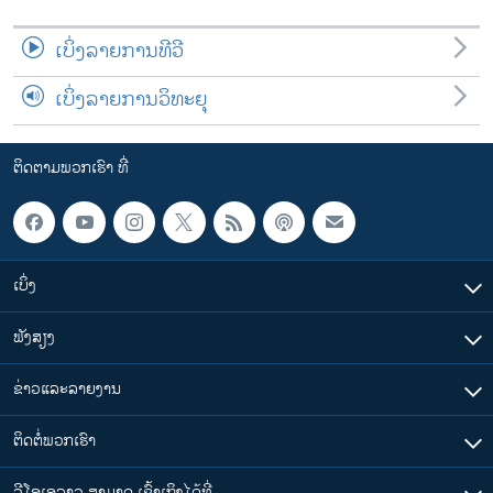
ເບິ່ງລາຍການທີວີ
ເບິ່ງລາຍການວິທະຍຸ
ຕິດຕາມພວກເຮົາ ທີ່
ເບິ່ງ
ຟັງສຽງ
ຂ່າວແລະລາຍງານ
ຕິດຕໍ່ພວກເຮົາ
ວີໂອເອລາວ ສາມາດ ເຂົ້າເຖິງໄດ້ທີ່