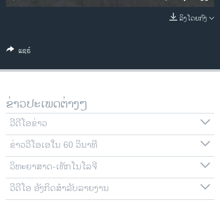
ວິທະຍາສາດ-ເທັກໂນໂລຈີ
ລິງໂດຍກົງ
ທຸລະກິດ
ພາສາອັງກິດ
ແຊຣ໌
ວີດີໂອ
ສຽງ
ລາຍການກະຈາຍສຽງ
ຂ່າວປະເພດຕ່າງໆ
ຕິດຕາມພວກເຮົາ ທີ່
ລາຍງານ
ວີດີໂອຂ່າວ
ຂ່າວວີໂອເອໃນ 60 ວິນາທີ
ພາສາຕ່າງໆ
ວິທະຍາສາດ-ເທັກໂນໂລຈີ
ວີດີໂອ ອັງກິດສຳລັບລາຍງານ