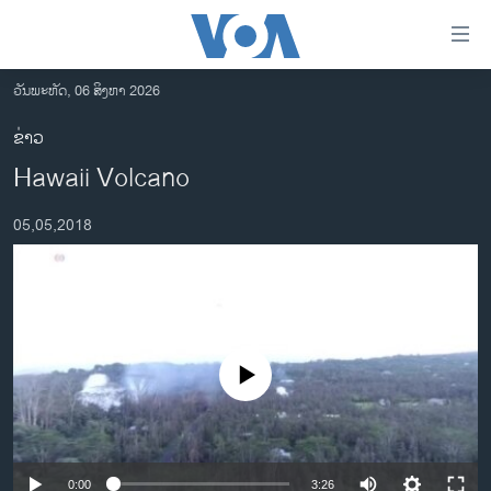
ລິ້ງ
ສຳຫລັບ
ເຂົ້າ
ວັນພະຫັດ, 06 ສິງຫາ 2026
ຫາ
ໂຮມເພຈ
ຂ່າວ
ຂ້າມ
ລາວ
Hawaii Volcano
ຂ້າມ
ອາເມຣິກາ
ຂ້າມ
05,05,2018
ໄປ
ການເລືອກຕັ້ງ ປະທານາທີບໍດີ ສະຫະລັດ 2024
ຫາ
ຂ່າວ​ຈີນ
ຊອກ
ຄົ້ນ
ໂລກ
ເອເຊຍ
No media source currently available
ອິດສະຫຼະພາບດ້ານການຂ່າວ
ຊີວິດຊາວລາວ
ຊຸມຊົນຊາວລາວ
0:00
3:26