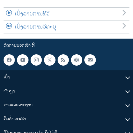
ເບິ່ງລາຍການທີວີ
ເບິ່ງລາຍການວິທະຍຸ
ຕິດຕາມພວກເຮົາ ທີ່
ເບິ່ງ
ຟັງສຽງ
ຂ່າວແລະລາຍງານ
ຕິດຕໍ່ພວກເຮົາ
ວີໂອເອລາວ ສາມາດ ເຂົ້າເຖິງໄດ້ທີ່