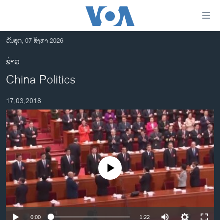
ລິ້ງ
ສຳຫລັບ
ເຂົ້າ
ວັນສຸກ, 07 ສິງຫາ 2026
ຫາ
ໂຮມເພຈ
ຂ່າວ
ຂ້າມ
ລາວ
China Politics
ຂ້າມ
ອາເມຣິກາ
ຂ້າມ
17,03,2018
ໄປ
ການເລືອກຕັ້ງ ປະທານາທີບໍດີ ສະຫະລັດ 2024
ຫາ
ຂ່າວ​ຈີນ
ຊອກ
ຄົ້ນ
ໂລກ
ເອເຊຍ
No media source currently available
ອິດສະຫຼະພາບດ້ານການຂ່າວ
ຊີວິດຊາວລາວ
ຊຸມຊົນຊາວລາວ
0:00
1:22