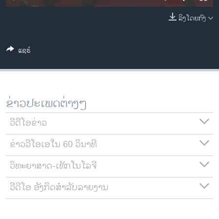
ວິທະຍາສາດ-ເທັກໂນໂລຈີ
ລິງໂດຍກົງ
ທຸລະກິດ
ພາສາອັງກິດ
ແຊຣ໌
ວີດີໂອ
ສຽງ
ລາຍການກະຈາຍສຽງ
ຂ່າວປະເພດຕ່າງໆ
ຕິດຕາມພວກເຮົາ ທີ່
ລາຍງານ
ວີດີໂອຂ່າວ
ຂ່າວວີໂອເອໃນ 60 ວິນາທີ
ພາສາຕ່າງໆ
ວິທະຍາສາດ-ເທັກໂນໂລຈີ
ວີດີໂອ ອັງກິດສຳລັບລາຍງານ