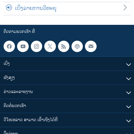
ເບິ່ງລາຍການວິທະຍຸ
ຕິດຕາມພວກເຮົາ ທີ່
ເບິ່ງ
ຟັງສຽງ
ຂ່າວແລະລາຍງານ
ຕິດຕໍ່ພວກເຮົາ
ວີໂອເອລາວ ສາມາດ ເຂົ້າເຖິງໄດ້ທີ່
​ລິ້ງ​ຕ່າງໆ