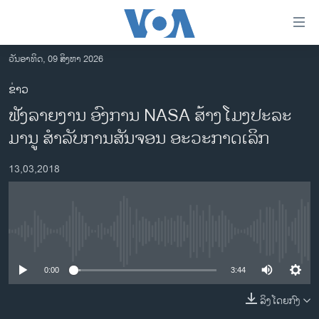
ລິ້ງ
ສຳຫລັບ
ເຂົ້າ
ວັນອາທິດ, 09 ສິງຫາ 2026
ຫາ
ໂຮມເພຈ
ຂ່າວ
ຂ້າມ
ລາວ
ຟັງລາຍງານ ອົງການ NASA ສ້າງໂມງປະລະ
ຂ້າມ
ອາເມຣິກາ
ຂ້າມ
ມານູ ສຳລັບການສັນຈອນ ອະວະກາດເລິກ
ໄປ
ການເລືອກຕັ້ງ ປະທານາທີບໍດີ ສະຫະລັດ 2024
ຫາ
13,03,2018
ຂ່າວ​ຈີນ
ຊອກ
ຄົ້ນ
ໂລກ
ເອເຊຍ
No media source currently available
ອິດສະຫຼະພາບດ້ານການຂ່າວ
0:00
3:44
ຊີວິດຊາວລາວ
ລິງໂດຍກົງ
ຊຸມຊົນຊາວລາວ