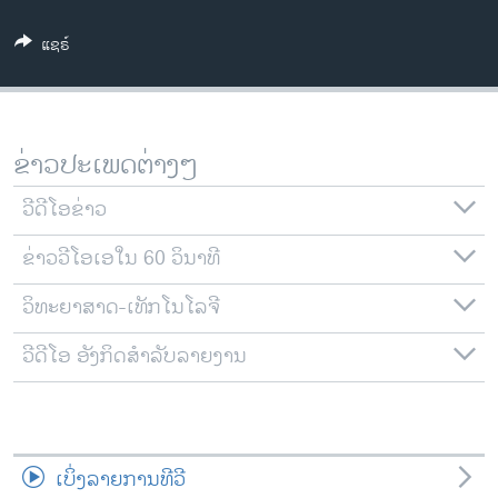
ວິທະຍາສາດ-ເທັກໂນໂລຈີ
ແຊຣ໌
ທຸລະກິດ
ພາສາອັງກິດ
ວີດີໂອ
ຂ່າວປະເພດຕ່າງໆ
ສຽງ
ວີດີໂອຂ່າວ
ລາຍການກະຈາຍສຽງ
ຕິດຕາມພວກເຮົາ ທີ່
ຂ່າວວີໂອເອໃນ 60 ວິນາທີ
ລາຍງານ
ວິທະຍາສາດ-ເທັກໂນໂລຈີ
ພາສາຕ່າງໆ
ວີດີໂອ ອັງກິດສຳລັບລາຍງານ
ເບິ່ງລາຍການທີວີ